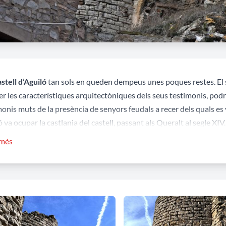
astell d’Aguiló
tan sols en queden dempeus unes poques restes. El se
er les característiques arquitectòniques dels seus testimonis, podr
onis muts de la presència de senyors feudals a recer dels quals es 
 va ocupar la castlania del castell, passant als Queralt al segle X
ngular amb torres a les cantoneres.
 més
ositats
el castell d'Aguiló es poden gaudir d'unes vistes panoràmiques re