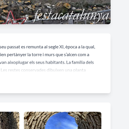
u passat es remunta al segle XI, època a la qual,
ien pertànyer la torre i murs que s’alcen com a
van aixoplugar els seus habitants. La família dels
IV. Les restes conservades dibuixen una planta
alment excepcionals.