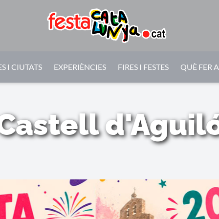
S I CIUTATS
EXPERIÈNCIES
FIRES I FESTES
QUÈ FER 
Castell d'Aguil