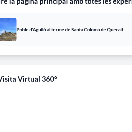
re la pàgina principal amb totes les exper
Poble d'Aguiló al terme de Santa Coloma de Queralt
Visita Virtual 360°