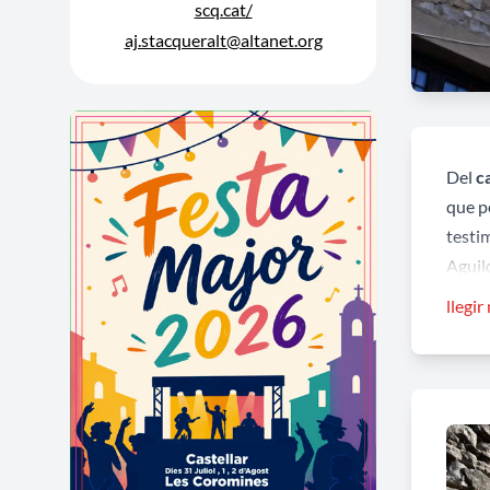
scq.cat/
aj.stacqueralt@altanet.org
Del
c
que p
testim
Aguiló
recta
llegir
Curi
Des d