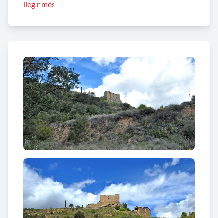
llegir més
Lladurs, eren els castells de Navès, Besora i Lladurs.
A finals del segle IX, Guifré el Pilós va establir
posicions a Cardona, a Osona, al Berguedà i a la Vall
de Lord. La frontera del comtat passava pel nord de
Solsona segurament pel terme de Besora. El castell
de Besora, situat a uns 840 m d'altitud, controlava
una bona part del baix Solsonès i més enllà, amb
una bona relació visual amb el Castellvell de
Solsona.
Encara que el lloc de Besora surt ja esmentat a
l'acta de consagració de la Catedral de la Seu
d'Urgell del segle IX, no és fins l’any 982, que surt
esmentat en un document un “
chastro Besora
”
situat al comtat d'Urgell. Durant els segles XII i XIII
foren senyors del castell els Besora. Ja al segle XIV
la fortificació de Besora consta també, juntament