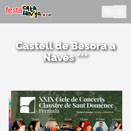
Castell de Besora a
Navès ***