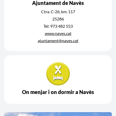
Ajuntament de Navès
Ctra. C-26, km. 117
25286
Tel: 973 482 553
www.naves.cat
ajuntament@naves.cat
On menjar i on dormir a Navès