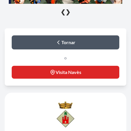
❮
❯
Tornar
o
Visita Navès