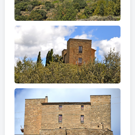
amb molts d'altres, entre els castells inclosos al
comtat de Cardona, creat l'any 1375.
El
castell termenat de Besora
, construït al cim d'un
serrat a la Vall de Lord entre Navès i la serra de
Busa, és un casal de tres cossos rectangulars
medievals, en forma de torre allargassada, sobre un
penyal, amb murs de protecció, habilitat per a
masia.
S'hi observen tres elements: la torre de planta
rectangular situada a l'extrem de tramuntana; la
torre ubicada a l’extrem meridional, també de
planta rectangular i potser coetània de la primera; i
la construcció que fa de nexe de les dues
esmentades torres.Pel que fa a l'aparell constructiu,
els carreus de tot el castell solen ser ben tallats i
escairats i de mida regular.