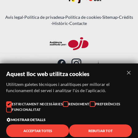
Avís legal
·
Política de privadesa
·
Política de cookies
·
Sitemap
·
Crèdits
·
Històric
·
Contacte
Aquest lloc web utilitza cookies
Utilitzem galetes tècniques i analítiques per millorar el
SUBSCRIU-TE AL BUTLLETÍ
funcionament del servei i analitzar l'ús de l'aplicació.
Telèfon:
938046359
ESTRICTAMENT NECESSÀRIES
RENDIMENT
PREFERÈNCIES
FUNCIONALITAT
Correu:
festacatalunya@festacatalunya.cat
MOSTRAR DETALLS
ACCEPTAR TOTES
REBUTJAR TOT
© 2026 ·
FestaCatalunya
— Tots els drets reservats · Web