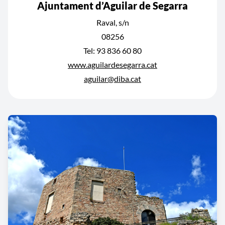
Ajuntament d’Aguilar de Segarra
Raval, s/n
08256
Tel: 93 836 60 80
www.aguilardesegarra.cat
aguilar@diba.cat