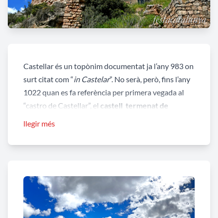
Castellar és un topònim documentat ja l’any 983 on
surt citat com “
in Castelar
”. No serà, però, fins l’any
1022 quan es fa referència per primera vegada al
“castro de Castellar”, el
castell termenat de
Castellar.
En el document de venda del castell el
llegir més
1063 per part de Bernat Otger de Castellet a l
comte de Barcelona es fa referència que el "termino
de Castelar" tocava el del Castell de Grevalosa del
qual en dependria doncs en el fogatjament del 1358
apareix que "Petrus de Gravalosa, civis Minorise,
pro XIIII focis quos habet in castro suo de
Castellar". L'esmentat ciutadà de Manresa posseïa