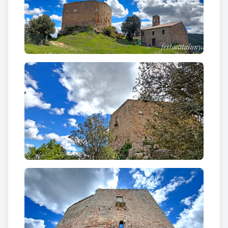
també el lloc de Seguer.
Es tracta d’una gran edificació rectangular sobre un
sòcol rocós, renovat en part el segle XVII i adaptat
posteriorment com a masia. Té una planta
aproximadament ovalada; els extrems de l'eix llarg
presenten una forma angulosa mentre que els de
l'eix curt són arrodonits. Les parets estan fetes de
doble paredat, amb carreus de pedra petits i
mitjans lleugerament escairats disposats en filades
més o menys regulars. L'espai entre els dos paredats
probablement era reomplert de pedruscall amb
morter de calç, fet que atorgaria una gran
consistència a l'estructura. A les cantonades
formades entre els murs, al contrari, els blocs de
pedra són ben escairats. En general, l'edifici
presenta un aspecte sever, amb finestres de poques