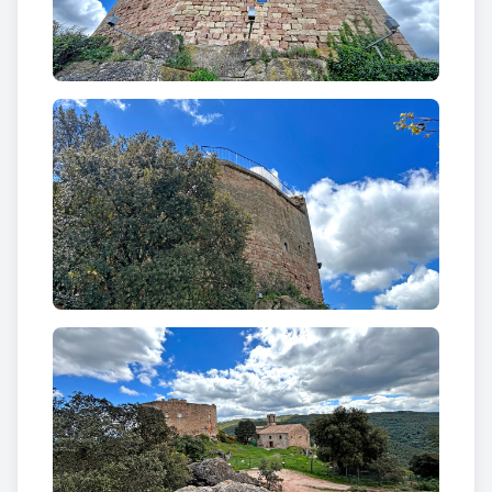
dimensions repartides per totes les façanes.
Arran de la restauració dels anys 2010-2011,
prèviament el 2007 es va portar a terme una
intervenció arqueològica al castell que va permetre
establir tres grans fases constructives. La primera
fase correspondria als segles X-XIII, moment de la
fundació del castell. Les restes d'aquesta fase són
difícils de localitzar degut a les transformacions
posteriors que ha patit l'edifici, tot i això els murs
perimetrals són considerats com les estructures
més antigues per ara documentades. Una segona
fase correspon als segles XIII-XVII, quan es
comencen a fer reformes al castell. L'última fase
constructiva està lligada amb la reforma del conjunt
i la seva transformació en masia, als segles XVIII-