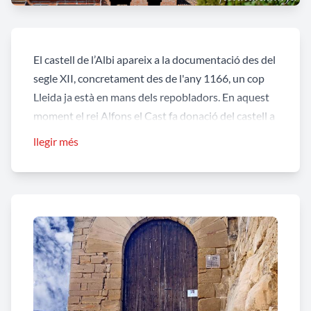
El castell de l’Albi apareix a la documentació des del
segle XII, concretament des de l'any 1166, un cop
Lleida ja està en mans dels repobladors. En aquest
moment el rei Alfons el Cast fa donació del castell a
Guillem de Timor qui el va subinfeudar a Ferrer de
llegir més
Llindars i a la seva esposa Ermessenda de la
Guàrdia.
No és fins l'any 1342 quan el rei Pere III el
Cerimoniós ven la jurisdicció a Sibil·la Pere de
l'Albi, família que la manté fins al segle XV quan
trobem ja als Perellós com a propietaris. A
continuació són titulars els Cardona i Erill-Cardona
-ja segle XVI-, els Erill-Desplà –al segle XVII-, els