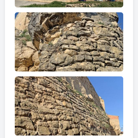
El castell durant la primera guerra carlina, va patir
diversos saquejos, roba-toris i destruccions per
part de les tropes carlines. Foren especialment
devastadores les accions que perpetraren el 29 de
juliol de 1836 la facció comandada per Agustí
Cendrós de la Guàrdia de Prats i la d’Andreu Torres
del 8 a 10 de gener de 1838 en què van incendiar el
castell. El govern va compensar al baró de l’Albi amb
231.624 rals pels saquejos i destruccions de la
primera guerra carlina. Uns anys més tard, segons
Pascual Madoz (1845) el castell feia de presó i a
l’any 1920 en què fou visitat per l’explorador J. Ruy
Fernández (1920) presentava un estat de ruïna
avançada, però que deixava entreveure la seva
passada opulència.
Text: Miró Bernat, Ramon; Gallart i Fernàndez,
Josep; Piñol Cerro, Isidre. «Albi a principis del segle