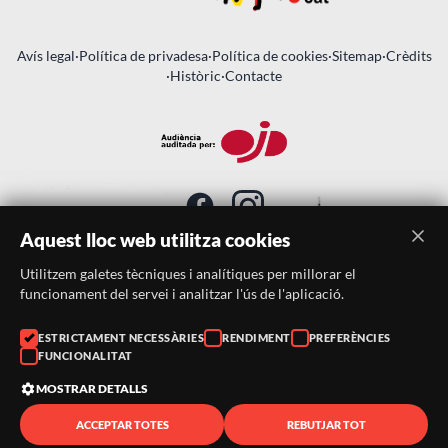
Avís legal
·
Política de privadesa
·
Política de cookies
·
Sitemap
·
Crèdits
·
Històric
·
Contacte
Aquest lloc web utilitza cookies
Utilitzem galetes tècniques i analítiques per millorar el
SUBSCRIU-TE AL BUTLLETÍ
funcionament del servei i analitzar l'ús de l'aplicació.
Telèfon:
938046359
ESTRICTAMENT NECESSÀRIES
RENDIMENT
PREFERÈNCIES
FUNCIONALITAT
Correu:
festacatalunya@festacatalunya.cat
MOSTRAR DETALLS
ACCEPTAR TOTES
REBUTJAR TOT
© 2026 ·
FestaCatalunya
— Tots els drets reservats · Web