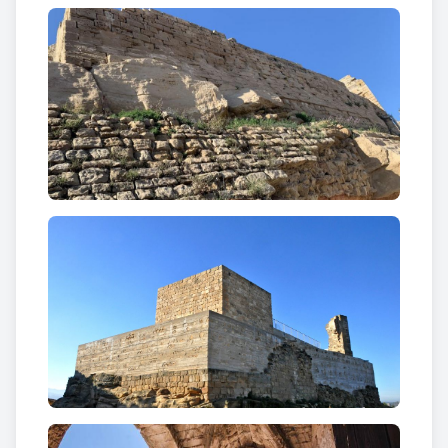
XIX segons la "Descripción sucinta Histórico-
topogràfica del término y villa&quot; del cirurgià
Ramon Solà Gaya».
Trobades d’estudiosos de les
Garrigues
, [en línia], 2012, p. 63-81,
https://raco.cat/index.php/TrobadesGarrigues/article/vi