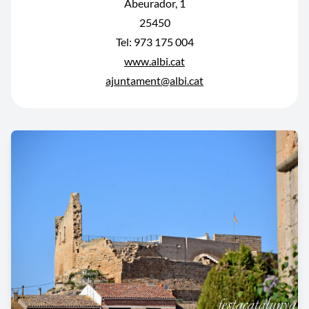
Abeurador, 1
25450
Tel: 973 175 004
www.albi.cat
ajuntament@albi.cat