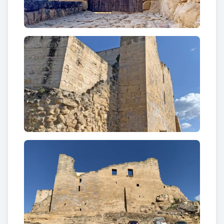
Cartellà-Sabastida-Ardena –al segle XVIII- i els
Montoliu –fins l’any 1977 quan van fer donació a
l’Ajuntament-.
L’actual edifici és el resultat d’una important
intervenció efectuada l’any 2011 que va posar en
valor un recinte molt malmès fins aleshores i que
conserva petjades de la seva adaptació històrica. A
partir d’una planta de perfil trapezoïdal trobem un
palau que podem catalogar com a gòtic amb
importants modificacions renaixentistes. Una torre,
diverses sales i el perímetre emmurallat restaurat
són els elements més característiques de la
construcció.
Curiositats