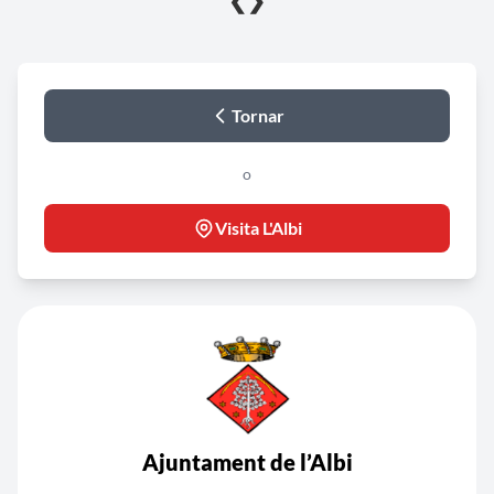
❮
❯
Tornar
o
Visita L'Albi
Ajuntament de l’Albi