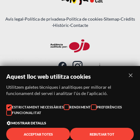
Avís legal
·
Política de privadesa
·
Política de cookies
·
Sitemap
·
Crèdits
·
Històric
·
Contacte
Aquest lloc web utilitza cookies
Utilitzem galetes tècniques i analítiques per millorar el
SUBSCRIU-TE AL BUTLLETÍ
funcionament del servei i analitzar l'ús de l'aplicació.
Telèfon:
938046359
ESTRICTAMENT NECESSÀRIES
RENDIMENT
PREFERÈNCIES
FUNCIONALITAT
Correu:
festacatalunya@festacatalunya.cat
MOSTRAR DETALLS
ACCEPTAR TOTES
REBUTJAR TOT
© 2026 ·
FestaCatalunya
— Tots els drets reservats · Web