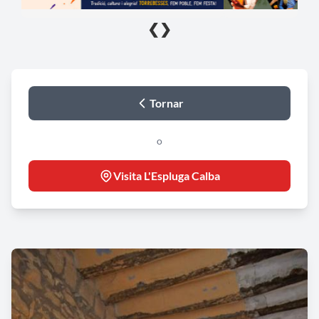
❮
❯
Tornar
o
Visita L'Espluga Calba