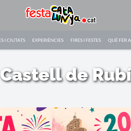
S I CIUTATS
EXPERIÈNCIES
FIRES I FESTES
QUÈ FER 
Castell de Rub