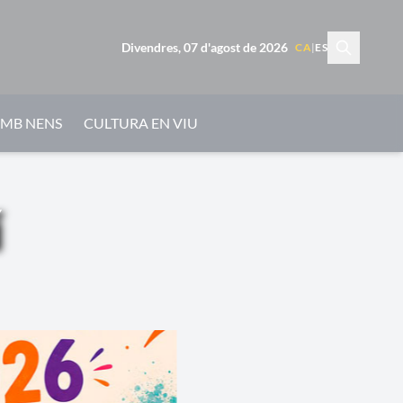
Divendres, 07 d'agost de 2026
CA
|
ES
AMB NENS
CULTURA EN VIU
í