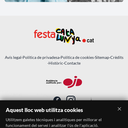
Avís legal
·
Política de privadesa
·
Política de cookies
·
Sitemap
·
Crèdits
·
Històric
·
Contacte
Aquest lloc web utilitza cookies
Utilitzem galetes tècniques i analítiques per millorar el
SUBSCRIU-TE AL BUTLLETÍ
funcionament del servei i analitzar l'ús de l'aplicació.