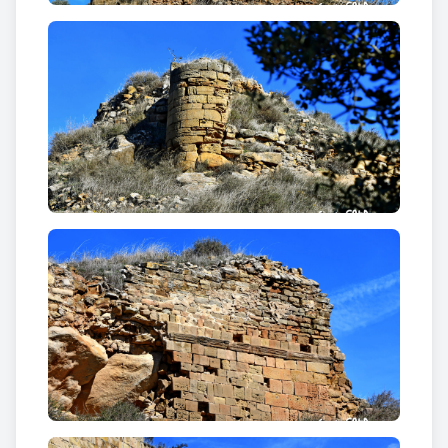
Al mur principal d'ingrés es troba la
porta principal
formada per un arc de mig punt adovellat, per
damunt de la qual es troben les mènsules que
sostenien un matacà.
Coronant el mur, hi trobem
un campanar d'espadanya d'estil barroc
i de cinc
ulls, quatre a la part inferior i un a la part superior,
d'arc de mig punt peraltats damunt d'una imposta i
que presenten diferents mides de llum, amb dues
corbes ascendents a la part superior, coronades per
un motiu decoratiu en forma de bola sobre un petit
podi quadrangular, i en un pla inferior, dues torretes
coronades amb el mateix recurs decoratiu.