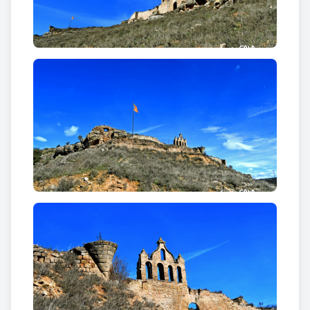
segle i el següent, esdevenint senyors del castell del
Llor. Personatges com Rodolf de Sanaüja,
encarregat de l'orde del Temple a Cervera (1147) i
participant actiu en el setge de Lleida (1149) o
Arnau de Sanaüja i Pere Ramon de Sanaüja, que
foren actius repobladors de les terres baixes del
Segrià o alguns canonges a Santa Maria de Solsona
en són exemples destacats d’aquest llinatge. Quant
a la seva propietat, l’any 1163 el comte d’Urgell
Ermengol VII decidí retenir el castell de Sanaüja
entre d’altres només en custòdia.
Es tracta d'un
castell termenat
amb finalitat
defensiva, ampliat posteriorment en etapes
successives per convertir-lo en castell palau o
residència episcopal. El primer espai encastellat