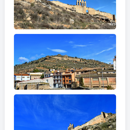
molt poc.
Al llarg del segle XI el territori s’anà organitzant i el
castell de Sanaüja assolí una destacada importància
estratègica en la línia defensiva de la vall del
Llobregós que establí el comte Ermengol II d'Urgell
l'any 1035. A finals del segle XI, el bisbe d'Urgell,
Guillem, donà en feu «ipsum kastrum de Sanauga»
amb tots els seus termes al vescomte Ramon Folc
de Cardona, que, al seu torn, cedí el castell a Eriman,
el qual, com també els següents castlans o
feudataris, devien fidelitat al bisbe. No obstant, el
1099 el castell tornà a ser ratificat a l'església
d'Urgell pel papa Urbà II al bisbe Ot.
El llinatge dels Sanaüja (castlans), iniciat a principis
del segle XII, adquirí importància durant aquest