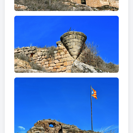
d'època altmedieval està format per una torre
cilíndrica situada a l'extrem nord-oest d'un espai
emmurallat, tot i que únicament se'n conserva
algunes filades de carreus regulars. Tot i això l'espai
emmurallat es pot resseguir perfectament gràcies a
les restes conservades. Sembla que al segle XI es va
construir una capella romànica adossada al mur
que mira a migjorn, i se'n conservà una part d'un
mur lateral.
La segona fase constructiva englobà el
nucli
primitiu del castell i l'església
dins d'un gran espai
emmurallat amb nombroses dependències que es
reformarien posteriorment des de l'època
baixmedieval fins als segles XVI i XVII, culminant
amb la construcció del campanar d'espadanya
barroc.