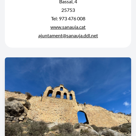
Bassal, 4
25753
Tel: 973 476 008
www.sanauja.cat
ajuntament@sanauja.ddl.net