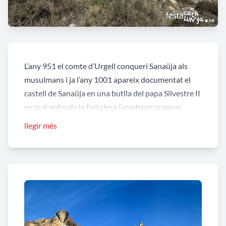
L’any 951 el comte d’Urgell conquerí Sanaüja als
musulmans i ja l’any 1001 apareix documentat el
castell de Sanaüja en una butlla del papa Silvestre II
en què enfeuda la fortalesa («castrum quoque
Sanaugia cum finibus suis») al bisbe d'Urgell.
llegir més
Aquesta possessió per part de la mitra d'Urgell, fou
confirmada pel papa Benet VIII l'any 1012 en un
altre escrit de ratificació dels límits del bisbat. Els
bisbes d’Urgell foren feudataris fins la
desamortització de Mendizábal de 1835. La mitra
urgellenca, durant els segles XVI i XVII, hi practicà
obres per adaptar-lo a residència, encara que s'usà