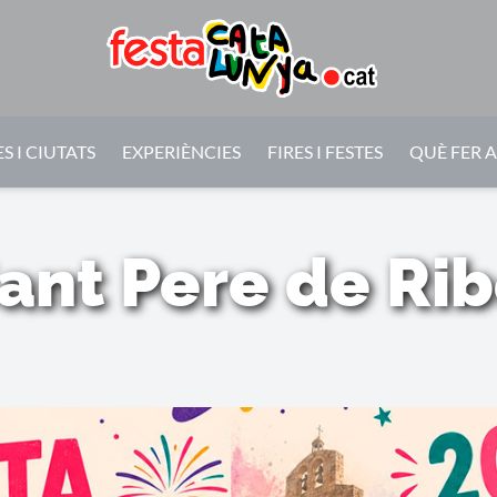
S I CIUTATS
EXPERIÈNCIES
FIRES I FESTES
QUÈ FER 
Sant Pere de Rib