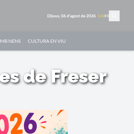
Dijous, 06 d'agost de 2026
CA
|
ES
AMB NENS
CULTURA EN VIU
es de Freser