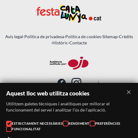
Avís legal
·
Política de privadesa
·
Política de cookies
·
Sitemap
·
Crèdits
·
Històric
·
Contacte
Aquest lloc web utilitza cookies
Utilitzem galetes tècniques i analítiques per millorar el
SUBSCRIU-TE AL BUTLLETÍ
funcionament del servei i analitzar l'ús de l'aplicació.
Telèfon:
938046359
ESTRICTAMENT NECESSÀRIES
RENDIMENT
PREFERÈNCIES
FUNCIONALITAT
Correu:
festacatalunya@festacatalunya.cat