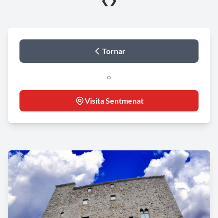
❮
❯
Tornar
o
Visita Sentmenat