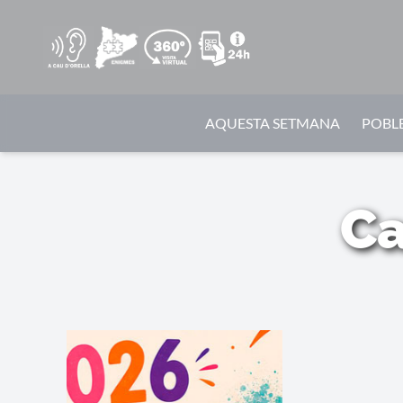
AQUESTA SETMANA
POBLE
Ca