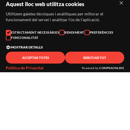
Aquest lloc web utilitza cookies
Utilitzem galetes tècniques i analítiques per millorar el
funcionament del servei i analitzar l'ús de l'aplicació.
Avís legal
·
Política de privadesa
·
Política de cookies
·
Sitemap
·
Crèdits
ESTRICTAMENT NECESSÀRIES
RENDIMENT
PREFERÈNCIES
FUNCIONALITAT
·
Històric
·
Contacte
MOSTRAR DETALLS
ACCEPTAR TOTES
REBUTJAR TOT
Política de Privacitat
Powered by
COMPSAONLINE
SUBSCRIU-TE AL BUTLLETÍ
Telèfon:
938046359
Correu:
festacatalunya@festacatalunya.cat