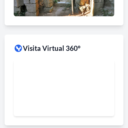
L'església de Sant Llorenç de Selmella depenia de la
parròquia de Santa Maria del Querol. El desembre
2008, l'Arquebisbat de Tarragona va decretar la
dessacralització de l'església i va cedir la propietat a
l'Ajuntament del Pont d’Armentera, “atès el mal
Visita Virtual 360°
estat de l'església [...] sense cap utilitat cultual des
de fa unes dècades”. El juny 2009 l'ajuntament va
decidir la rehabilitació, amb l'ajuda de l'Institut
Català del Sol i la Fundació Bosch Aymerich,
portant a terme la fase d’urgència del projecte de
restauració completa del monument.