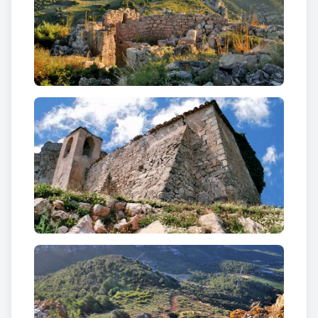
arquitectònics entre els que formen la línia
defensiva del riu Gaià que van formar la frontera
sud de la Marca Hispànica (segle X). Però tot i
formar part d’aquesta línia defensiva, el castell de
Selmella ocupa un lloc avançat respecte a la resta
de fortificacions, entre les quals hi ha els castells de
Saburella, Vallespinosa, Santa Perpètua de Gaià i
Tamarit.
De la planta original es conserven encara
importants restes (bona part de la torre de defensa
davant el fossat, alguns murs del mateix castell, la
distribució dels murs interiors perfectament
distingible, i fins i tot algunes espitlleres). De tota
manera, per la seva disposició interior, el que es
conserva actualment del castell sembla que respon
a modificacions i afegits posteriors, del