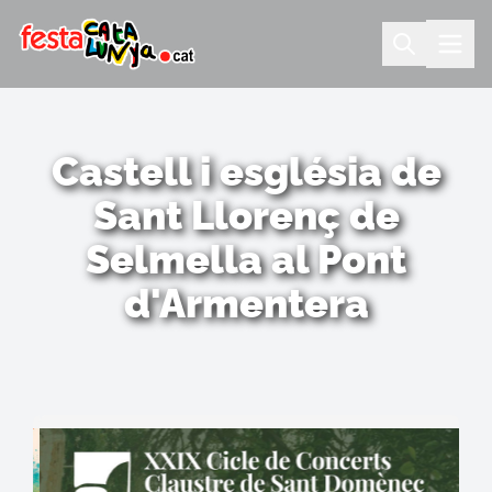
Castell i església de
Sant Llorenç de
Selmella al Pont
d'Armentera