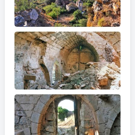
començament del gòtic (segle XIII) i, per tant, d'una
època en què el castell devia esdevenir palau feudal,
ja sense propòsits bèl·lics, però conservant tota la
seva aparença inexpugnable.
Al peu del castell hi ha el poble deshabitat de
Selmella, en el qual hi ha l’
església romànica de
Sant Llorenç de Selmella
del segle XII, que
conserva els patrons romànics de la construcció
original, conservant la porta d’accés d’arc de mig
punt amb grans dovelles de pedra i la volta
parcialment ensorrada. Malgrat les
transformacions experimentades al llarg del temps,
alguns dels seus elements mostren característiques
romàniques de transició al gòtic i plenament
gòtiques (arcs apuntats). La coberta exterior és de
teula, a un vessant.