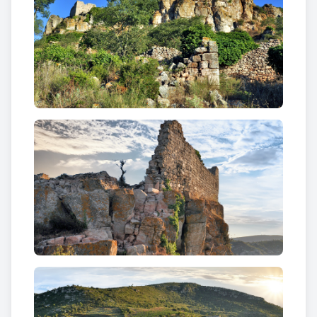
llegant el castell de Selmella al seu primogènit
Bonfill. Pel fogatjament de 1365 sabem que el
castell de Selmella era encara propietat dels
Cervelló.
Sembla que el castell va ser abandonat cap al
començament del segle XV, probablement amb
l’extinció del llinatge dels Cervelló. Posteriorment
consta com a propietària la família Armengol,
barons de Rocafort que el deurien comprar a
començaments del segle XVI. A l'extinció dels
senyorius jurisdiccionals, el 1837, a Selmella hi
vivien de forma bàsicament disseminada una
setantena de persones.
El castell de Selmella és únic pels seus patrons