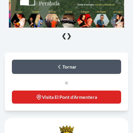
❮
❯
Tornar
o
Visita El Pont d'Armentera