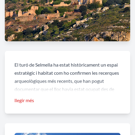
El turó de Selmella ha estat històricament un espai
estratègic i habitat com ho confirmen les recerques
arqueològiques més recents, que han pogut
documentar que el lloc havia estat ocupat des de
finals de l’edat del bronze (segles X-VIII aC) i
llegir més
després també a l’edat del ferro. Des del castell es
pot veure, cap al nord, fins a Montserrat i el
Montseny, cap a l'est fins al mar i cap al sud gairebé
tot el pla de Tarragona.