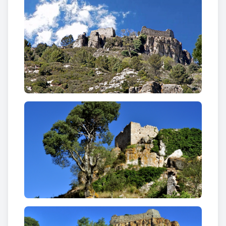
El
castell de Selmella
és una fortificació medieval
documentada des del segle XI, encara que molt
probablement existís ja al segle X. El domini feudal
era del monestir de Santes Creus, essent feudataris
o castlans del castell i les seves terres diferents
famílies nobles: els Alemany, senyors de Cervelló,
fins al segle XVI, i els Armengol, barons de Rocafort,
fins al segle XIX.
La primera notícia referent al castell és de l'any
1012 en què surt esmentat en un document en què
Hug de Cervelló, pledejà amb Borrell, bisbe de Vic,
per la propietat del castell. El 1018 Hug de Cervelló
cedí als seus quatre fills, diverses terres i
possessions situades en els termes dels castells
d'Olèrdola, Selmella, Casserres, Montagut i Querol,