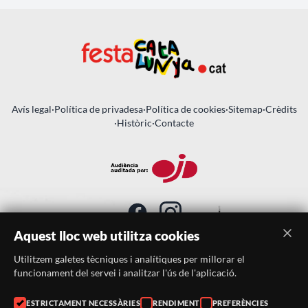
Avís legal
·
Política de privadesa
·
Política de cookies
·
Sitemap
·
Crèdits
·
Històric
·
Contacte
Aquest lloc web utilitza cookies
Utilitzem galetes tècniques i analítiques per millorar el
SUBSCRIU-TE AL BUTLLETÍ
funcionament del servei i analitzar l'ús de l'aplicació.
Telèfon:
938046359
ESTRICTAMENT NECESSÀRIES
RENDIMENT
PREFERÈNCIES