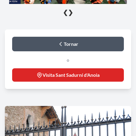
❮
❯
Tornar
o
Visita Sant Sadurní d'Anoia