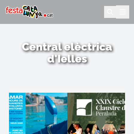
Central elèctrica
d'Ielles