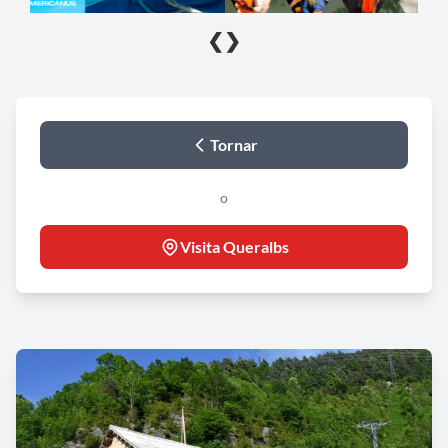
❮
❯
Tornar
o
Visita Queralbs