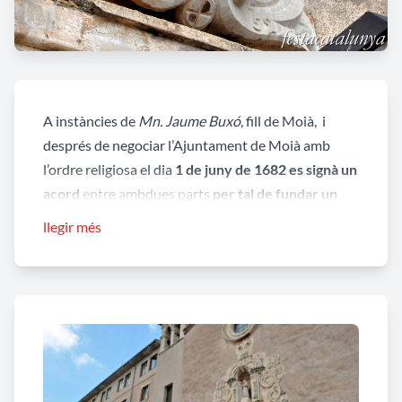
A instàncies de
Mn. Jaume Buxó
, fill de Moià, i
després de negociar l’Ajuntament de Moià amb
l’ordre religiosa el dia
1 de juny de 1682 es signà un
acord
entre ambdues parts
per tal de fundar un
col·legi de l’Escola Pia a la vila
, però no seria fins l’1
llegir més
de juliol de 1683 quan el rei Carles II signava el
document que donava llicència perquè l’ordre
escolàpia obrís el seu primer col·legi a Espanya. La
primera comunitat la formaven cinc escolapis
napolitans en una casa del carrer de les Joies
.
Després
es traslladaren
al carrer de Sant Sebastià
,
al Raval de Dalt,
i finalment el 1703
pogueren