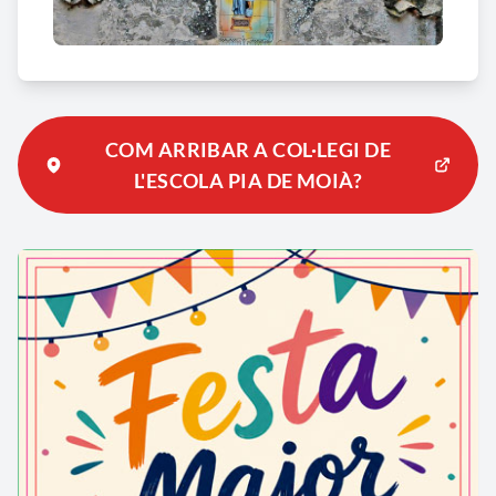
refugiats, hospital de les Brigades Internacionals i
hospital de sang
. El 5 de febrer de 1939 el pare Pius
Sarri recuperà l’edifici de l’Escola Pia. L'interior fou
reconstruït desprès de la guerra civil i no conserva
cap peça anterior a aquesta dada.
COM ARRIBAR A COL·LEGI DE
L'ESCOLA PIA DE MOIÀ?