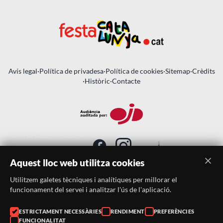
Avís legal
·
Política de privadesa
·
Política de cookies
·
Sitemap
·
Crèdits
·
Històric
·
Contacte
Aquest lloc web utilitza cookies
Utilitzem galetes tècniques i analítiques per millorar el
SUBSCRIU-TE AL BUTLLETÍ
funcionament del servei i analitzar l'ús de l'aplicació.
Telèfon:
938046359
ESTRICTAMENT NECESSÀRIES
RENDIMENT
PREFERÈNCIES
FUNCIONALITAT
Correu:
festacatalunya@festacatalunya.cat