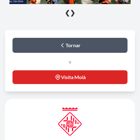
❮
❯
Tornar
o
Visita Moià