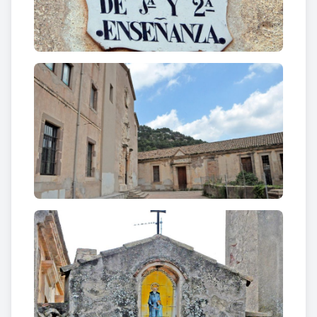
planta quadrada, articulada
en quatre nivells
,
presenta a la façana una simetria respecte a l'eix
marcat pel portal d'accés. Són nombroses les
obertures de secció quadrada que s’obren a la
façana. Just després de travessar el portal d’accés
s’obre un
espaiós claustre, també articulat en
quatre nivells
.
Durant la primera República espanyola el col·legi va
ser amenaçat i ocupat i els religiosos que no eren
del poble foren expulsats, però l’edifici no patí
destruccions. El 22 de juliol de
1936 la comunitat i
novicis es veieren obligats a abandonar
l’edifici
davant les amenaces i es refugiaren en
cases de pagès.
El col·legi es convertí
successivament en fonda pública, casa per als