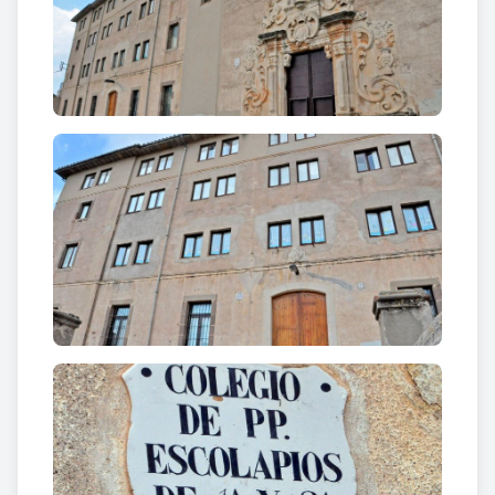
inaugurar l’edifici emplaçat
al peu del turó de la
Creu
, on encara roman el col·legi escolapi. que
encara avui ocupa el col·legi.
Durant la guerra de successió
l’edifici
patí
considerables danys i igual passà amb els atacs de
la guerra del francès
. El desembre de
1839 el
col·legi convertit pels liberals en fortí,
va ser
incendiat i destruït pels carlins. El pare Isidre Sayol
intentà frenar tot el que va poder l’espoli que seguí
l’incendi. Amb l’aportació econòmica de Jaume
Torrents (antic alumne) es reconstruí l’edifici, essent
inaugurat el 10 de gener de 1854.
Adossat a l’església barroca de Sant Antoni trobem
un
edifici de grans dimensions
, que en el seu origen
fou
noviciat de l’ordre escolàpia
. L’edificació, de