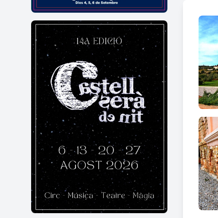
En ref
caem
de
te
s’util
feta a
Pel q
col·lo
adossa
major 
La se
de
Co
nínxol
d'aqu
Text: