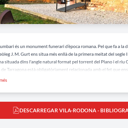
lumbari és un monument funerari d’època romana. Pel que fa a la da
eòleg J. M. Gurt ens situa més enllà de la primera meitat del segle 
 situada dins l'angle natural format pel torrent del Plano i el riu Ga
de Tarragona està obligatòriament relacionada amb el fet que ens t
o, l'
Ager Tarraconensis
, on s’han documentat diversos testimonis d
 més
acta d’un edifici exempt de planta rectangular amb forma de temple 
a una separació en dues parts: el pòrtic o atri (pronaos), una avant
que acaba en forma d’absis semicircular inserit en el mur. Aquesta s
DESCARREGAR VILA-RODONA - BIBLIOGR
lanta sensiblement quadrada.