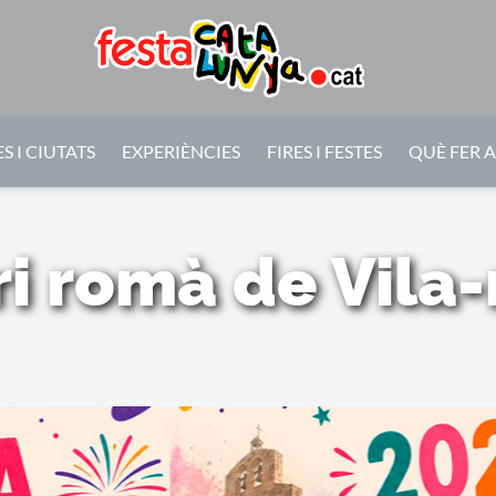
S I CIUTATS
EXPERIÈNCIES
FIRES I FESTES
QUÈ FER 
 romà de Vila-