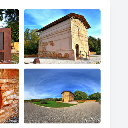
edra i el sistema utilitzat és l’
opus
m
(obra d'ornamentació). La coberta superior seria
rreus visible a l’exterior, és a soga i tió, on
ès. Per altra banda, la part interna dels murs està
di decorat amb arcuacions de maons, bessales
erals estan configurats per quatre pilastres
é hi ha quatre pilastres del mateix estil, però de
Concretament, aquest tipus de mausoleu rebia el nom
at. La funcionalitat es precisa en l’existència de tres
 per dipositar-hi les urnes cineràries. Per tant, dins
es divinitats o el món del morts.