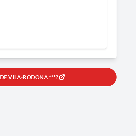
71. Arxiu Santesmases-Rabadà (ASR).
a coneguda com la «torre del Solé». 1972. ASR.
975. ASR.
E VILA-RODONA ***?
’anava desplomant amb rapidesa. 1978. ASR.
SR.
i. 1982. ASR.