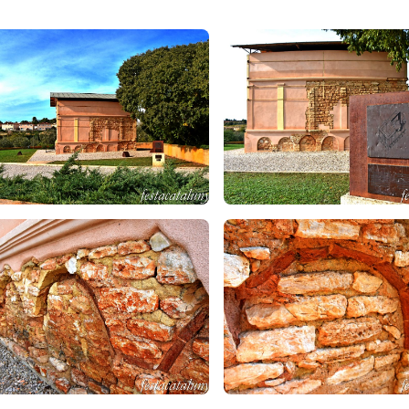
erència a la construcció, l’edificació està constituïda bàsicament en p
enticium
(obra de pedra), recobert a l'exterior per un
opus vittatu
gulae
i
imbrex
a doble vessant. L’aparell, segons la presentació dels ca
itzen carreus de mida petita, importats de les pedreres del Tarragon
mb pedra de la partida de les Planes.
ue fa a l’exterior, es tracta d’un edifici pseudoperípter amb un po
cades en pla, i acabat per una motllura o cornisa. Els paraments lat
des llises sense base i amb capitell troncocònic (ordre dòric). Tamb
longitud, al mur de la capçalera.
va tipologia arquitectònica està lligada al ritu de la incineració. 
lumbaria
, d’aquí deriva el nom amb el qual el coneixem en l’actualit
s a cadascuna de les parets laterals internes de la cel×la, utilitzats
est mausoleu s'hi realitzarien ritus o cerimònies relacionades amb l
 Maria de la Serra Rabadà Llort