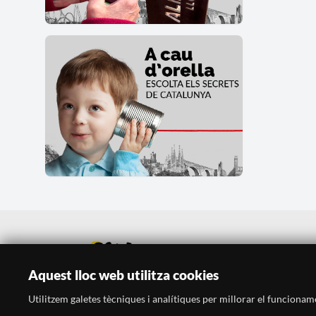
Aquest lloc web utilitza cookies
Utilitzem galetes tècniques i analítiques per millorar el funcionament