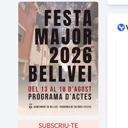
Curi
En la
1934,
aconse
d’Arq
adquir
18 de
quan 
En l'
com a 
modif
conseq
les in