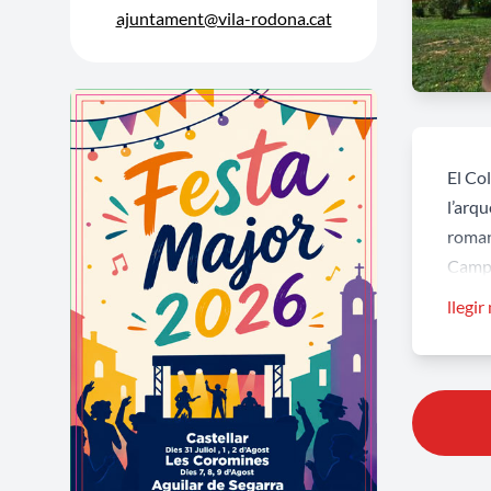
ajuntament@vila-rodona.cat
El Co
l’arqu
romana
Camp 
Tàrrac
llegir
Es tr
existi
alçat 
una p