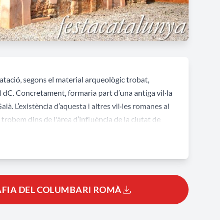
tació, segons el material arqueològic trobat,
II dC. Concretament, formaria part d’una antiga vil·la
ià. L’existència d’aquesta i altres vil·les romanes al
robem dins de l'àrea d’influència de la ciutat de
e l’època altimperial.
clàssic. Sembla ser que en la composició original,
sala totalment desapareguda; i la cel·la (naos), espai
ala estaria coberta per una volta de canó i tindria
AFIA DEL COLUMBARI ROMÀ