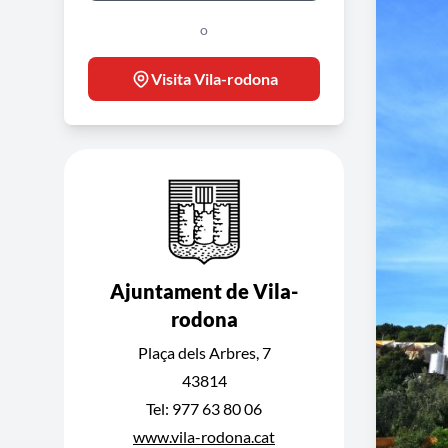
o
Visita Vila-rodona
Ajuntament de Vila-
rodona
Plaça dels Arbres, 7
43814
Tel: 977 63 80 06
www.vila-rodona.cat