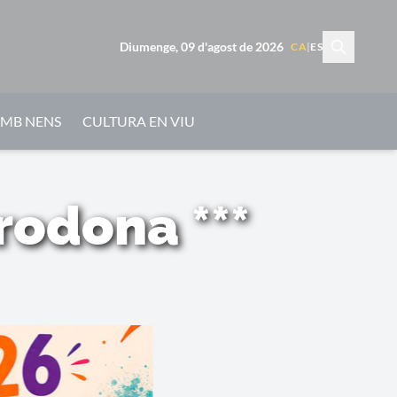
Diumenge, 09 d'agost de 2026
CA
|
ES
AMB NENS
CULTURA EN VIU
rodona ***