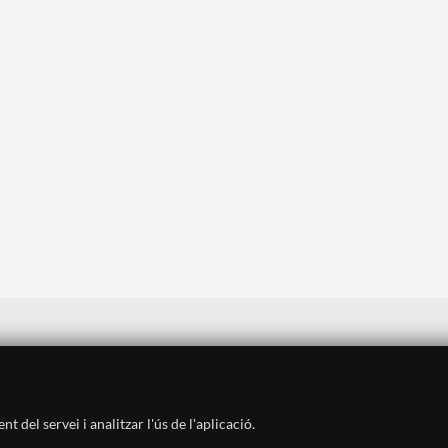
Avís legal
·
Política de privadesa
·
Política de cookies
·
Sitemap
·
Crèdits
·
Històric
·
Contacte
 del servei i analitzar l'ús de l'aplicació.
SUBSCRIU-TE AL BUTLLETÍ