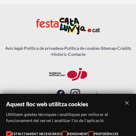
Avís legal
·
Política de privadesa
·
Política de cookies
·
Sitemap
·
Crèdits
·
Històric
·
Contacte
Aquest lloc web utilitza cookies
Utilitzem galetes tècniques i analítiques per millorar el
SUBSCRIU-TE AL BUTLLETÍ
funcionament del servei i analitzar l'ús de l'aplicació.
ESTRICTAMENT NECESSÀRIES
RENDIMENT
PREFERÈNCIES
Telèfon:
938046359