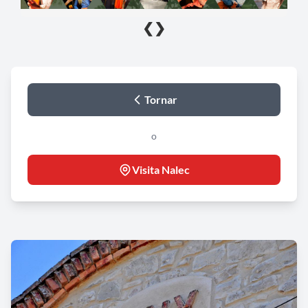
❮
❯
Tornar
o
Visita Nalec