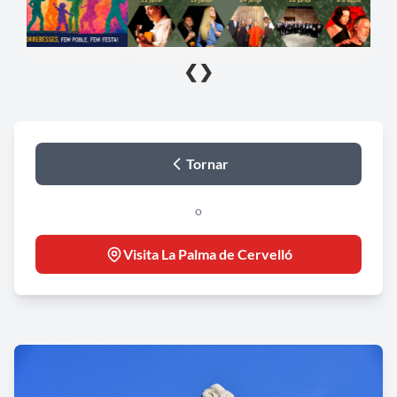
❮
❯
Tornar
o
Visita La Palma de Cervelló