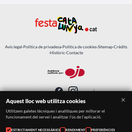
Avís legal
·
Política de privadesa
·
Política de cookies
·
Sitemap
·
Crèdits
·
Històric
·
Contacte
Aquest lloc web utilitza cookies
Utilitzem galetes tècniques i analítiques per millorar el
SUBSCRIU-TE AL BUTLLETÍ
funcionament del servei i analitzar l'ús de l'aplicació.
ESTRICTAMENT NECESSÀRIES
RENDIMENT
PREFERÈNCIES
Telèfon:
938046359