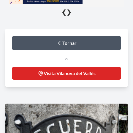
❮
❯
Tornar
o
Visita Vilanova del Vallès