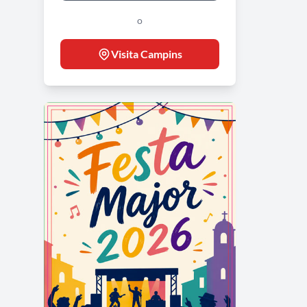
o
Visita Campins