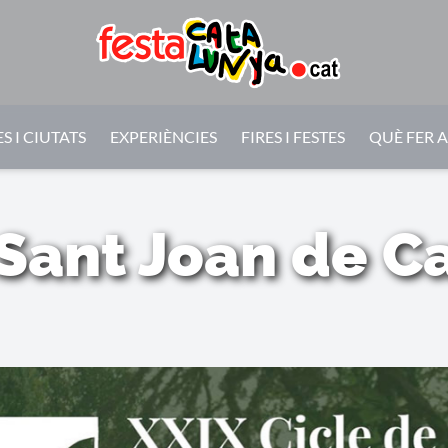
S I CIUTATS
EXPERIÈNCIES
FIRES I FESTES
QUÈ FER 
Sant Joan de C