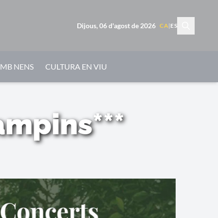
Dijous, 06 d'agost de 2026
CA
|
ES
AMB NENS
CULTURA EN VIU
ampins***