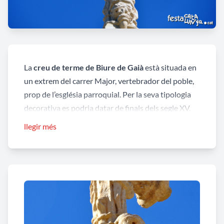
La
creu de terme de Biure de Gaià
està situada en
un extrem del carrer Major, vertebrador del poble,
prop de l’església parroquial. Per la seva tipologia
decorativa es podria datar de finals dels segle XV.
llegir més
La creu fou malmesa en el decurs de la guerra civil,
després de la qual fou reconstruïda; fou restaurada
a inicis del segle XXI. L’original es conserva a
l’interior de l’església.
Per una banda trobem a
Crist Crucificat
damunt
d’una calavera, i per l’altra a la
Mare de