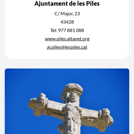
Ajuntament de les Piles
C/ Major, 23
43428
Tel: 977 881 088
www.piles.altanet.org
aj.piles@lespiles.cat