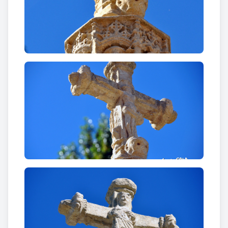
Déu
dempeus. El capitell octogonal està decorat
amb els baix relleus corresponents de sants i
màrtirs dins d’una traceria gòtica; s’identifica per
exemple Sant Sebastià mentre d’altres són de difícil
identificació en estar força malmesos. Originalment
els quatre braços que configuren la creu estaven
lligats entre si per una decoració floral, avui
desapareguda totalment.