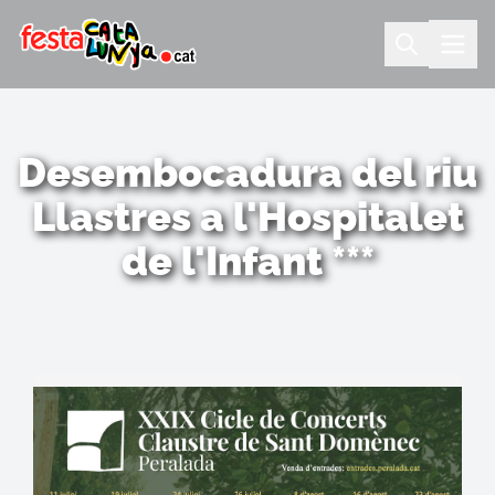
Desembocadura del riu
Llastres a l'Hospitalet
de l'Infant ***