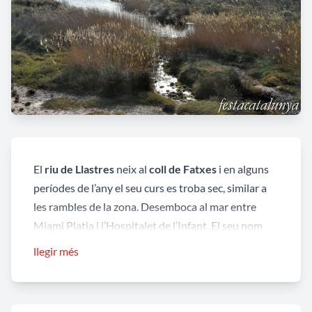
El
riu de Llastres
neix al
coll de Fatxes
i en alguns
períodes de l’any el seu curs es troba sec, similar a
les rambles de la zona. Desemboca al mar entre
Miami Platja i l’Hospitalet de l’Infant. El seu nom
prové del
mansum Oleastrum
, en referir-se a
llegir més
ullastre, que per diverses transformacions ha donat
lloc primer a
Ullastres
i a l’actual
Llastres
.