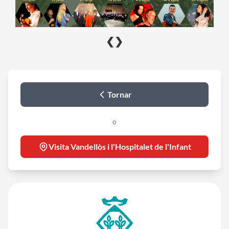
❮
❯
Tornar
o
Visita Vandellòs i l'Hospitalet de l'Infant