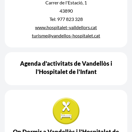
Carrer de l'Estació, 1
43890
Tel: 977 823 328
www.hospitalet-valldellors.cat
turisme@vandellos-hospitalet.cat
Agenda d'activitats de Vandellòs i
l'Hospitalet de l'Infant
On Dormir a Vandellòs i l’Hospitalet de