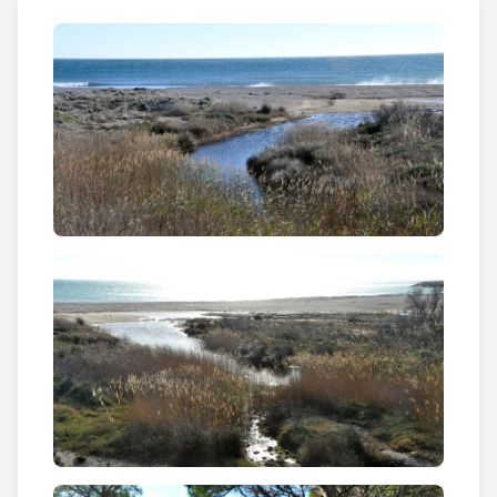
És el límit natural entre els municipis de
l’Hospitalet de l’Infant i Mont-roig del Camp
i una
mostra excepcional de les
zones humides de la
Mediterrània
. El visitant pot gaudir de l’espai a
través d’una passarel·la de fusta que el travessa.
Entre les plantes destaquen
el canyissar, el
tamarius i el jonc
. Entre els animals, a més de
diverses espècies
d’aus migratòries
, podem veure
els esquirols
que intrèpids pugen i baixen pels
arbres propers i el petit
fartet
, un peix en greu
perill d’extinció que podem trobar en la petita
llacuna que roman estable al llarg de l’any, formada
per l’aigua dolça del propi riu, aigües subterrànies
del seu aqüífer i aigua de la mar Mediterrània.