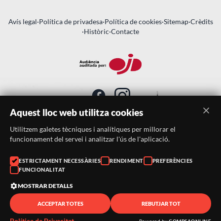
Avís legal
·
Política de privadesa
·
Política de cookies
·
Sitemap
·
Crèdits
·
Històric
·
Contacte
Aquest lloc web utilitza cookies
Utilitzem galetes tècniques i analítiques per millorar el
SUBSCRIU-TE AL BUTLLETÍ
funcionament del servei i analitzar l'ús de l'aplicació.
Telèfon:
938046359
ESTRICTAMENT NECESSÀRIES
RENDIMENT
PREFERÈNCIES
FUNCIONALITAT
Correu:
festacatalunya@festacatalunya.cat
MOSTRAR DETALLS
ACCEPTAR TOTES
REBUTJAR TOT
© 2026 ·
FestaCatalunya
— Tots els drets reservats · Web
desenvolupada amb ❤️ per
CompsaOnline
Powered by
COMPSAONLINE