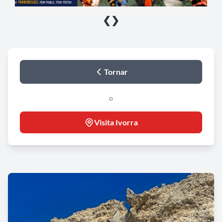
❮
❯
Tornar
o
Visita Ivorra