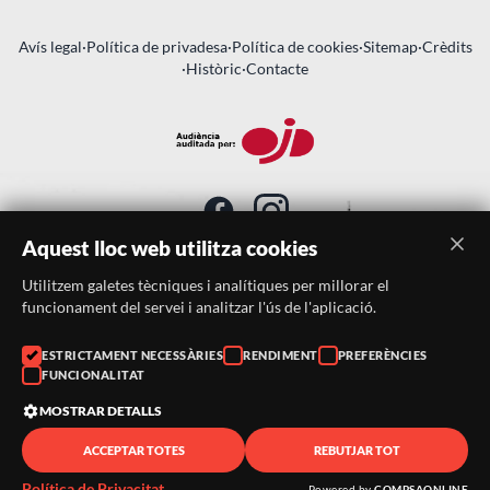
Avís legal
·
Política de privadesa
·
Política de cookies
·
Sitemap
·
Crèdits
·
Històric
·
Contacte
Aquest lloc web utilitza cookies
Utilitzem galetes tècniques i analítiques per millorar el
SUBSCRIU-TE AL BUTLLETÍ
funcionament del servei i analitzar l'ús de l'aplicació.
Telèfon:
938046359
ESTRICTAMENT NECESSÀRIES
RENDIMENT
PREFERÈNCIES
FUNCIONALITAT
Correu:
festacatalunya@festacatalunya.cat
MOSTRAR DETALLS
ACCEPTAR TOTES
REBUTJAR TOT
© 2026 ·
FestaCatalunya
— Tots els drets reservats · Web
desenvolupada amb ❤️ per
CompsaOnline
Política de Privacitat
Powered by
COMPSAONLINE