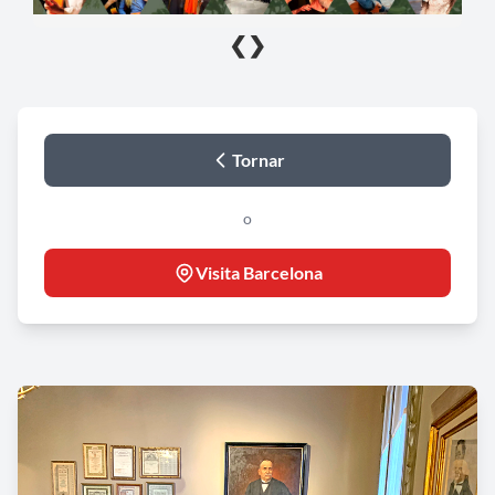
❮
❯
Tornar
o
Visita Barcelona