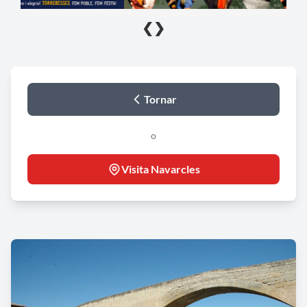
❮
❯
Tornar
o
Visita Navarcles