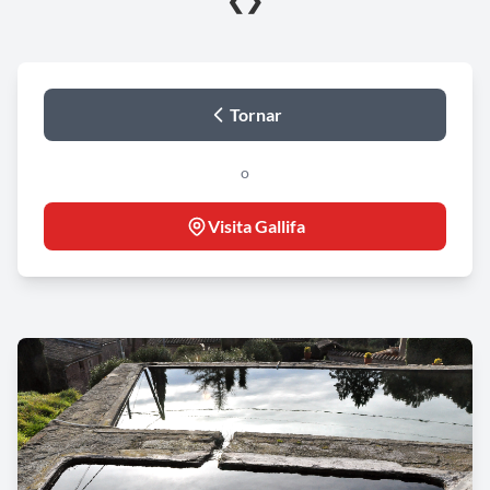
❮
❯
Tornar
o
Visita Gallifa