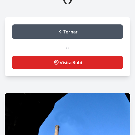
❮
❯
Tornar
o
Visita Rubí