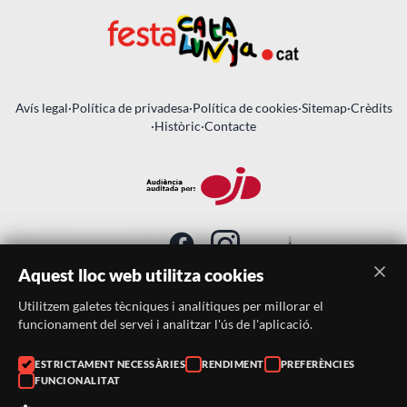
Avís legal
·
Política de privadesa
·
Política de cookies
·
Sitemap
·
Crèdits
·
Històric
·
Contacte
Aquest lloc web utilitza cookies
Utilitzem galetes tècniques i analítiques per millorar el
SUBSCRIU-TE AL BUTLLETÍ
funcionament del servei i analitzar l'ús de l'aplicació.
ESTRICTAMENT NECESSÀRIES
RENDIMENT
PREFERÈNCIES
Telèfon:
938046359
FUNCIONALITAT
Correu:
festacatalunya@festacatalunya.cat