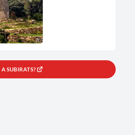
ota d'en
art ***
 A SUBIRATS?