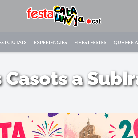
S I CIUTATS
EXPERIÈNCIES
FIRES I FESTES
QUÈ FER 
s Casots a Subir