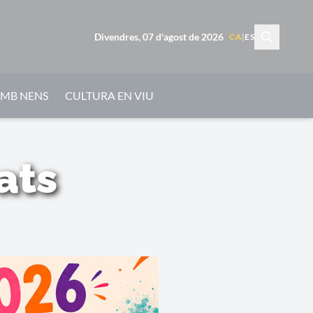
Divendres, 07 d'agost de 2026
CA
|
ES
AMB NENS
CULTURA EN VIU
ats