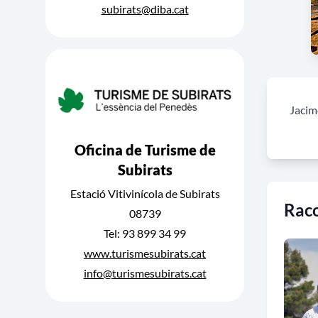
subirats@diba.cat
Jacime
Oficina de Turisme de
Subirats
Estació Vitivinícola de Subirats
Raco
08739
Tel: 93 899 34 99
www.turismesubirats.cat
info@turismesubirats.cat