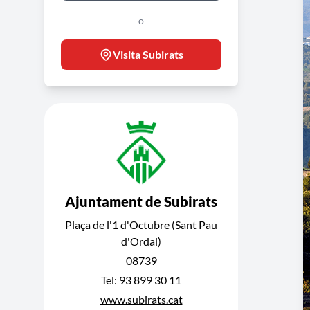
o
Visita Subirats
Ajuntament de Subirats
Plaça de l'1 d'Octubre (Sant Pau
d'Ordal)
08739
Tel: 93 899 30 11
www.subirats.cat