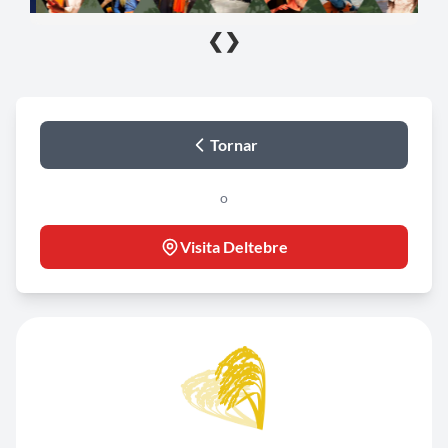
❮
❯
Tornar
o
Visita Deltebre