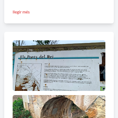
El
Pont dels Moros I
és una mena d'arc de triomf
llegir més
placat amb carreus de pedra i reomplert de dintre
amb còdols i argamassa. Segurament tenia àtic o
qualsevol altra part superior. La seva funció podria
ésser de resclosa per a regular el pas de l'aigua d'un
canal de navegació -a semblança del canal dels
Alfacs- o bé per regular l'aigua d'unes salines. L'any
2002 va ser traslladat de lloc i reconstruït a la
rotonda d'entrada de la urbanització Riumar.
El
Pont dels Moros II
és un pont situat sobre un
canal, té la forma d'un arc de triomf de un sol vano
amb les dovelles i els carreus tallats regularment.
Sembla que li falta l'àtic, doncs en el seu lloc es
troba una massa de còdols amb argamassa i fang. La
seva funció podria ésser de resclosa per a regular el