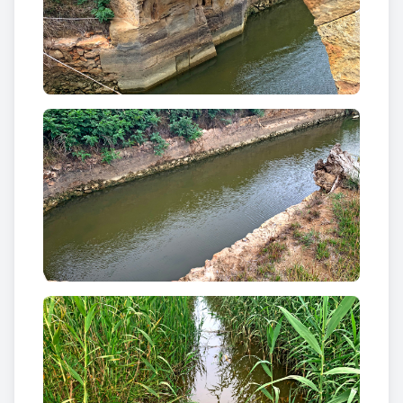
pas de l'aigua d'un canal de navegació o bé per
regular l'aigua d'unes salines. Està situat ben a la
vora de la carretera T-340 (km 15), al costat d'una
petita àrea de pícnic a mig camí entre Deltebre i la
urbanització Riumar.