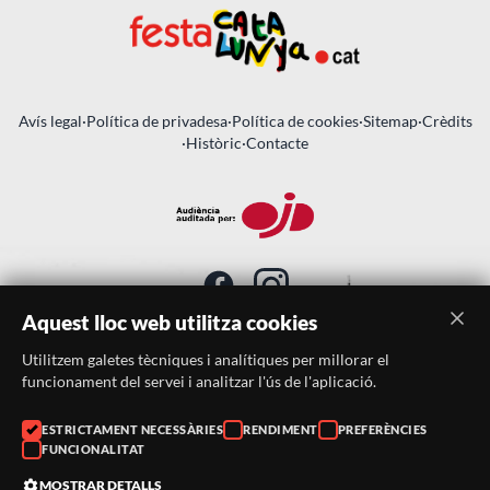
Avís legal
·
Política de privadesa
·
Política de cookies
·
Sitemap
·
Crèdits
·
Històric
·
Contacte
Aquest lloc web utilitza cookies
Utilitzem galetes tècniques i analítiques per millorar el
SUBSCRIU-TE AL BUTLLETÍ
funcionament del servei i analitzar l'ús de l'aplicació.
Telèfon:
938046359
ESTRICTAMENT NECESSÀRIES
RENDIMENT
PREFERÈNCIES
FUNCIONALITAT
Correu:
festacatalunya@festacatalunya.cat
MOSTRAR DETALLS