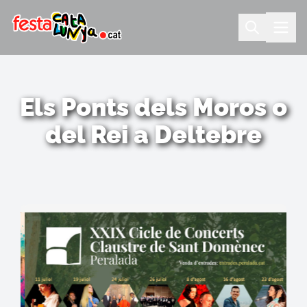
Els Ponts dels Moros o
del Rei a Deltebre