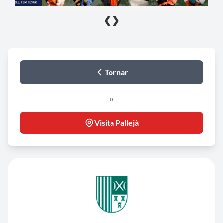
❮
❯
Tornar
o
Visita Pallejà