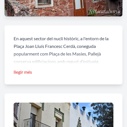
En aquest sector del nucli històric, a l'entorn de la
Plaça Joan Lluís Francesc Cerdà, coneguda
popularment com Plaça de les Masies, Pallejà
conserva edificiacions amb regust d'estiueig,
testimonis d'un passat relativament recent que
llegir més
mereixen una passejada.
Curiositats
Si continues passejant cap al carrer Lluis Vives,
direcció a la coneguda "pujada de les masies", a la
façana lateral de la Masia de
Cal Frare
hi ha una
bala de canó encastada. La bala molt segurament