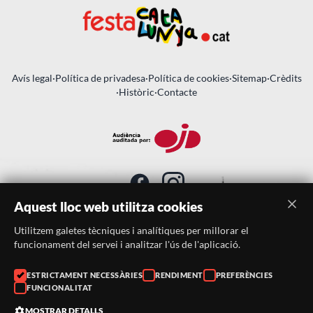
Avís legal
·
Política de privadesa
·
Política de cookies
·
Sitemap
·
Crèdits
·
Històric
·
Contacte
Aquest lloc web utilitza cookies
Utilitzem galetes tècniques i analítiques per millorar el
SUBSCRIU-TE AL BUTLLETÍ
funcionament del servei i analitzar l'ús de l'aplicació.
ESTRICTAMENT NECESSÀRIES
RENDIMENT
PREFERÈNCIES
Telèfon:
938046359
FUNCIONALITAT
Correu:
festacatalunya@festacatalunya.cat
MOSTRAR DETALLS