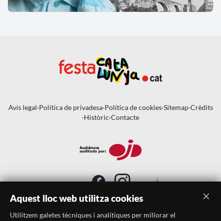
Avís legal
·
Política de privadesa
·
Política de cookies
·
Sitemap
·
Crèdits
·
Històric
·
Contacte
Aquest lloc web utilitza cookies
Utilitzem galetes tècniques i analítiques per millorar el
SUBSCRIU-TE AL BUTLLETÍ