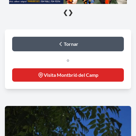
❮
❯
Tornar
o
Visita Montbrió del Camp