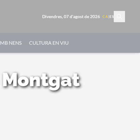
Divendres, 07 d'agost de 2026
CA
|
ES
AMB NENS
CULTURA EN VIU
e Montgat