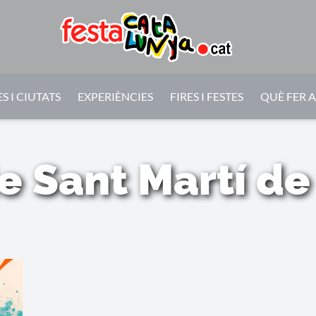
S I CIUTATS
EXPERIÈNCIES
FIRES I FESTES
QUÈ FER 
e Sant Martí d