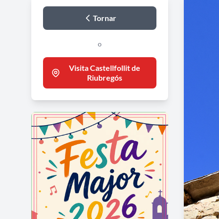
Tornar
o
Visita Castellfollit de
Riubregós