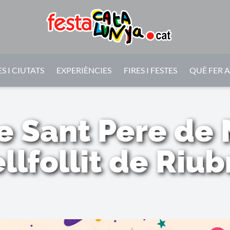
S I CIUTATS
EXPERIÈNCIES
FIRES I FESTES
QUÈ FER 
e Sant Pere de
llfollit de Riu