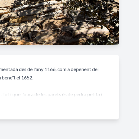
umentada des de l'any 1166, com a depenent del
u beneït el 1652.
Tot i que l'obra de les parets és de pedra petita i
a clau hi ha les claus que simbolitzen el patró en
que remata aquesta façana són de la mateixa factura;
ent també s'hi ha instal·lat una peça de pedra