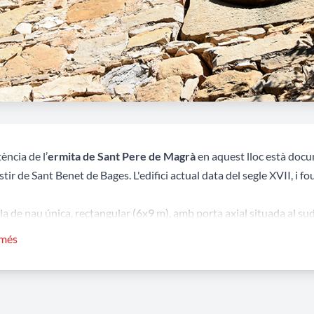
tència de l’
ermita de Sant Pere de Magrà
en aquest lloc està doc
ir de Sant Benet de Bages. L'edifici actual data del segle XVII, i fo
a de nau única, rectangular (6x9 m), amb porta axial situada al sud. 
, els brancals i l'arc (rebaixat) de la porta són de pedra picada. A l
 més
, i la inscripció "AÑO 1804". L'ull de bou que hi ha sobre la porta 
aquests elements correspondrien a una reforma posterior. Darreram
ada per acollir-hi una petita campana.