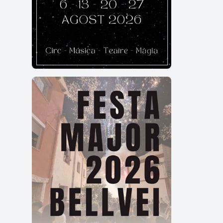
Als mu
La cob
A l'in
ha un 
Text 