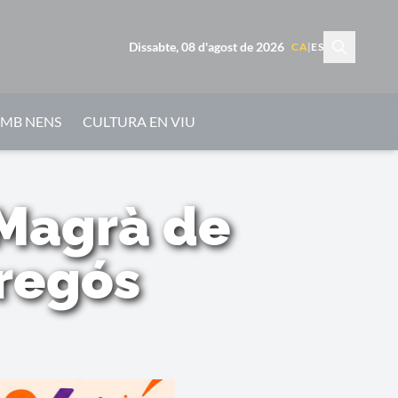
Dissabte, 08 d'agost de 2026
CA
|
ES
AMB NENS
CULTURA EN VIU
 Magrà de
bregós