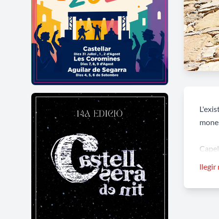
L'exis
monest
Capell
morter
llegir
relleu
tots 
llaur