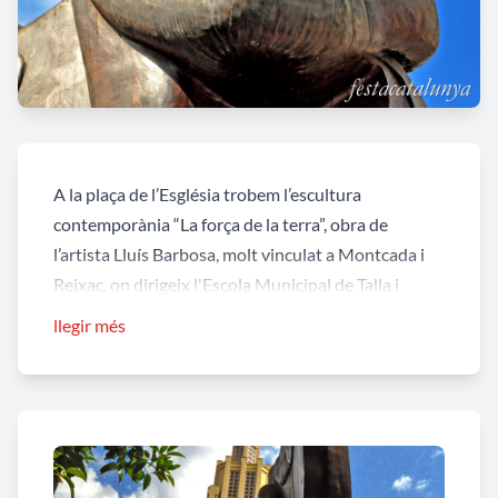
A la plaça de l’Església trobem l’escultura
contemporània “La força de la terra”, obra de
l’artista Lluís Barbosa, molt vinculat a Montcada i
Reixac, on dirigeix l'Escola Municipal de Talla i
Escultura. És una escultura feta amb fusta de
llegir més
bubinga, un arbre del Camerun. Representa un
home que arrossega l'escut de Montcada, amb deu
pans que signifiquen els deu barris del municipi,
perfilat en un mapa de Catalunya.
Va ser inaugurada l'11 de setembre de l'any 2000.