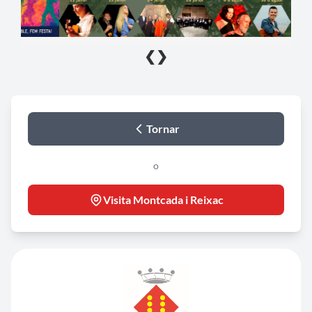
❮
❯
Tornar
o
Visita Montcada i Reixac