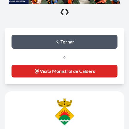
❮
❯
Tornar
o
Visita Monistrol de Calders