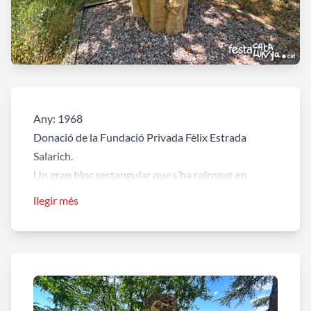
Any: 1968
Donació de la Fundació Privada Fèlix Estrada
Salarich.
Un gran bloc rectangular que s’ha caironat en
franges verticals de diverses alçades. A la base de
llegir més
les quatre cares hi ha la representació d’una imatge
femenina amb el cap cobert amb una mena de
mocador ample que cobreix fins i tot les espatlles;
manté les mans creuades.