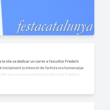
a vila va dedicar un carrer a l'escultor Frederic
inicialment la intenció de l’artista era homenatjar
 decidir per una monumental escultura de 5 metres
nviar d’opinió.
escut i la llança. L’escultura de marcat hieratisme i
ra s’erigeix sobre d'un gran pedestal de grans
nt: "DIVA MINERVA / OCVLIS ARDENTIBVS / AURIBVS