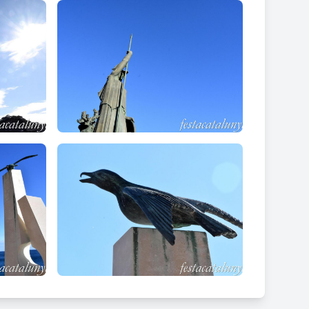
BVS / IVRO OBSTESTORQUE VOS / ROMANI
 referència a les seves qualitats que la
retera d’accés a la vila vella, a causa d’una enorme
atja del Reig i la Mar Menuda. Sembla ser que
e la inauguració, el 25 d'agost de 1979, l'escultura
 a punt de no deixar l’estàtua a Tossa de Mar. Aquest
per on fou dissenyada explica que el rostre de la
but, la va posar expressament d’esquena a una vila que
en avinguda de Sant Ramon de Penyafort trobem una
 au tan típica del nostre litoral resta parada damunt
usta d’una agulla d’estendre. La gavina atalaia i