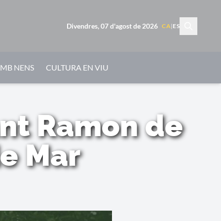
Divendres, 07 d'agost de 2026
CA
|
ES
AMB NENS
CULTURA EN VIU
ant Ramon de
de Mar