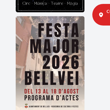
escod
C