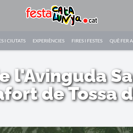
S I CIUTATS
EXPERIÈNCIES
FIRES I FESTES
QUÈ FER 
de l'Avinguda S
fort de Tossa 