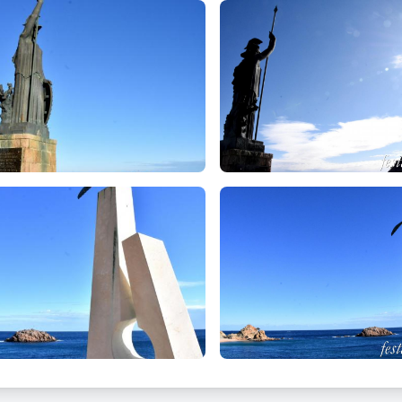
NTIS / MENTE ACUTA / PECTORE FERVIDO / EFRENATIS ARTI
QVE RERVM / HVMANARVM SCIENTIAM / HOC INVENT MARE" que fa
eritzen com a deessa de la guerra i de la saviesa.
açament original de l’escultura, les roques sota Sa Fisoleta a la car
ica, també es va veure trastocat pel lloc que ara ocupa entre la pl
ic Marés tenia detractors a la vila, doncs un parell de dies abans d
 objecte d'un atemptat en tirar-li pintura al rostre. Marés va estar
 d’emplaçament, totalment oposat al que havia d’haver estat el lloc 
 no es vegi bé des de la vila, qui sap si l’autor, ofès pel tracte re
ava l’esquena.
tura Sa Gavina
sseig Marítim, l'antic camí de la Mar Menuda, convertit el 1969 
a escultura “Sa Gavina” obra de Lluís Carbonell, en la qual aquesta
s gran blocs de marbre amb la forma truncada de les dues peces de f