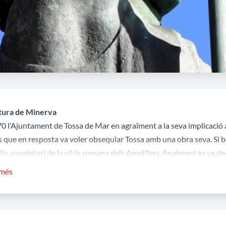
tura de Minerva
0 l’Ajuntament de Tossa de Mar en agraïment a la seva implicació a l
 que en resposta va voler obsequiar Tossa amb una obra seva. Si bé 
lis, propietari de la vil·la romana dels Ametllers, finalment es va
ada de bronze dedicada a Minerva, sense que es sàpiga perquè va ca
 més
ssa porta els atributs característics de la guerra, com són el casc, l'
matisme transmet una sensació de fredor i atemporalitat. L'escultu
us de pedra regulars i ben treballats, amb la inscripció següe