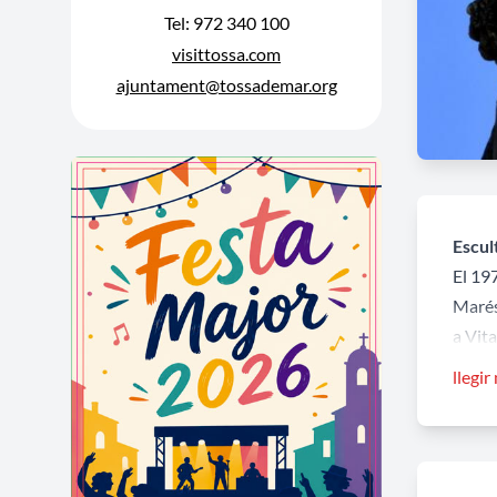
Tel: 972 340 100
visittossa.com
ajuntament@tossademar.org
Escul
El 197
Marés
a Vita
d’alç
llegir
La dee
esque
carre