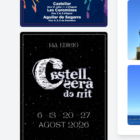
INTE
IBERI
caract
L’empl
polèm
Freder
va ser
canvi
Deessa
li don
Escul
Al Pa
segon
de do