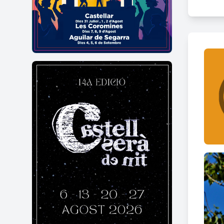
El ca
una s