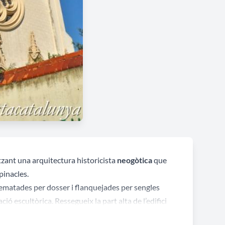
itzant una arquitectura historicista
neogòtica
que
pinacles.
ematades per dosser i flanquejades per sengles
ió escultòrica. Ressegueix la part alta de l’edifici