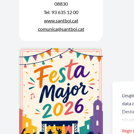
08830
Tel: 93 635 12 00
www.santboi.cat
comunica@santboi.cat
L’esgl
data 
Destac
pinacl
una lí
llegir