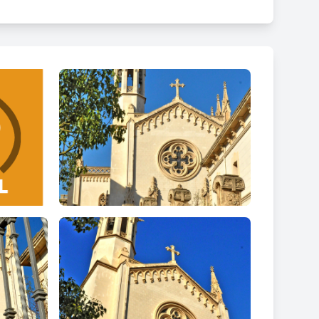
l segon del quals conté les campanes i presenta
dal molt allargada.