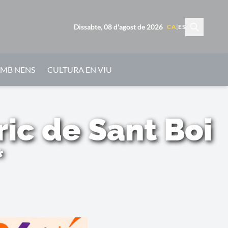
Dissabte, 08 d'agost de 2026
CA
|
ES
AMB NENS
CULTURA EN VIU
ric de Sant Boi
*