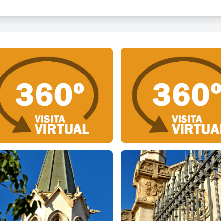
mpanar de base quadrada amb sobrealçat octogonal de dos trams, e
èrie de gàrgoles. El campanar resta coronat per una coberta pirami