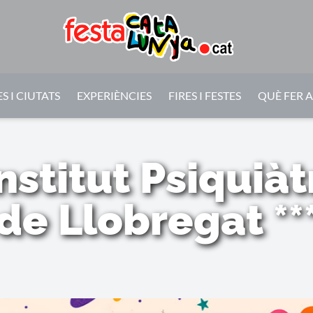
S I CIUTATS
EXPERIÈNCIES
FIRES I FESTES
QUÈ FER 
Institut Psiquiàt
de Llobregat **