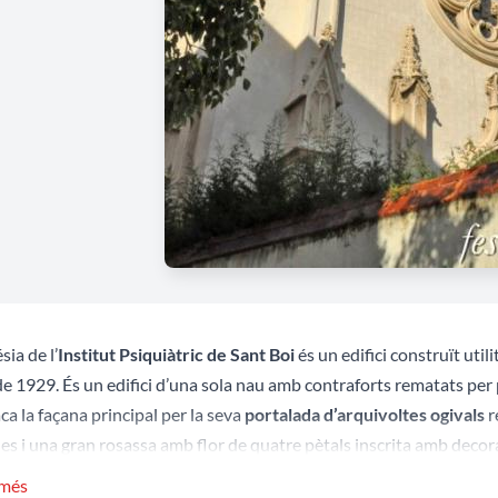
ésia de l’
Institut Psiquiàtric de Sant Boi
és un edifici construït util
de 1929. És un edifici d’una sola nau amb contraforts rematats per 
a la façana principal per la seva
portalada d’arquivoltes ogivals
r
es i una gran rosassa amb flor de quatre pètals inscrita amb decorac
nia d’arcuacions cegues amb decoració a les bases dels arcs.
 més