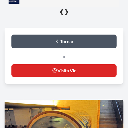
❮
❯
Tornar
o
Visita Vic