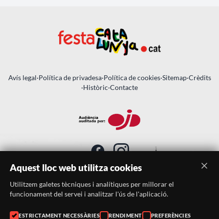
Avís legal
·
Política de privadesa
·
Política de cookies
·
Sitemap
·
Crèdits
·
Històric
·
Contacte
Aquest lloc web utilitza cookies
Utilitzem galetes tècniques i analítiques per millorar el
SUBSCRIU-TE AL BUTLLETÍ
funcionament del servei i analitzar l'ús de l'aplicació.
Telèfon:
938046359
ESTRICTAMENT NECESSÀRIES
RENDIMENT
PREFERÈNCIES