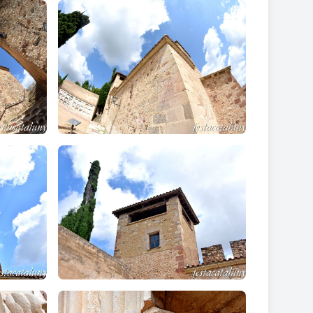
. És d'arc apuntat amb caps d'angelets i monstres a
a nau central, coberta amb volta apuntada, és la
s amb volta de creueria i clau al centre. Les
'àngels i en l'altre sobre columnes poligonals.
ta Caterina i una imatge de sant Antoni Abat
.
 volta de creueria recolzada sobre mènsules amb la
de sant Jaume.
sobre els carreus del mur amb sang de brau. Les
umeració és aràbiga, amb un punt gros entre cada
 vareta simple acabat en boleta. En el mateix carreu
b banderí semblant al que porta el Bautista) i Maria