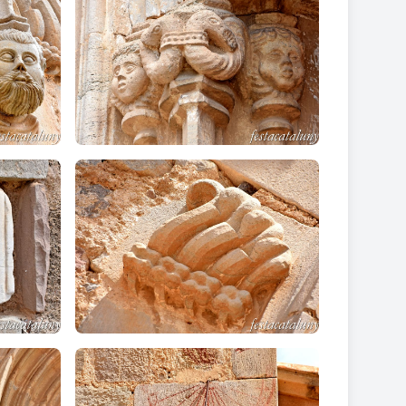
 també del segle XVI, de planta quadrada i coberta
 que hi havia a redós de la nova església del nucli
L'accés al cementiri és per una
portalada
obra de
 de llibre amb una petita cornisa rematada per una
obra funerària de
Manuel Joaquim Raspal
l amb una
 la família Fargas
, obra d'
Emili Sala Cortés
, autor de
til neogòtic amb rosasses, traceries, gablets i
 de la figura d'un àngel. Actualment és cobert amb
e
Manuel Joaquim Raspall
.