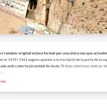
fici romànic original estava format per una única nau que actualm
s el 1559 i 1561 segons apareix a la inscripció de la porta de la sag
ada amb coberta piramidal de teula
. Té dues obertures amb arc d
ica.
 més
Esteve de la Doma va ser seu de la parròquia fins el 1737
, data e
ixement de la població a tocar del camí ral, l’actual carrer dels Ba
ctual parròquia.