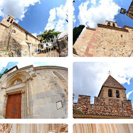
rtalada d'accés
és una obra gòtica de
Bertran Felip
acabada el 1563
postes. A l'extradós hi figuren motius florals i flames.
ésia és un
edifici de planta rectangular de tres naus sense absis.
L
omànica de l'edifici. La
nau lateral dreta
consta de tres trams cobert
dures descansen en un costat sobre mènsules esculpides amb caps d
laus de volta presenten un escut de Catalunya, una imatge de san
u esquerra
és ocupada per una capella del segle XVI, que presenta
sentació dels quatre evangelistes. La
clau de volta té una imatge 
lotge de sol
que trobem en un dels seus murs, de 1699, fou pintat 
 horàries van de 6 a 6 i hi ha marques per a les mitges hores. La n
. Hi ha el senyal de l'Àngelus a la línia de les 12. El gnòmon és de
uadrant hi figuren els monogrames de Jesús (sobre l' H una creu am
 sobreposades). En el carreu inferior hi ha decoració floral.