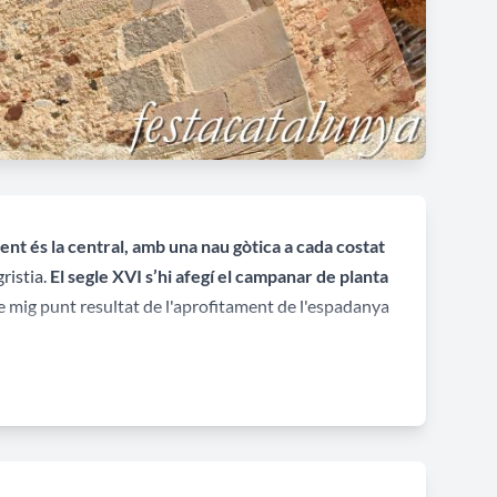
ent és la central, amb una nau gòtica a cada costat
ristia.
El segle XVI s’hi afegí el campanar de planta
e mig punt resultat de l'aprofitament de l'espadanya
n què es consagrà la nova església barroca en l'àrea
nys. El 1860 el bisbe Palau declarà la Doma ajudantia