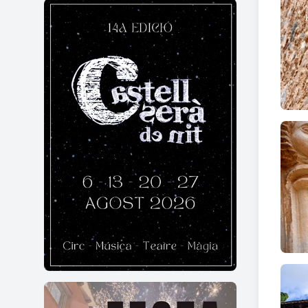
Compl
sobre 
Curi
A la s
urbà 
Manue
creu.
Al ce
destac
l'edif
gàrgo
una t
Entre 