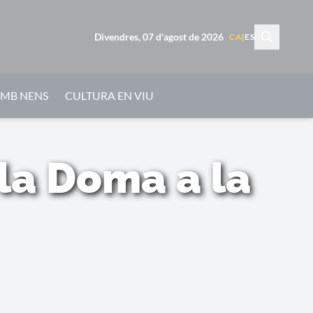
Divendres, 07 d'agost de 2026
CA
|
ES
AMB NENS
CULTURA EN VIU
 la Doma a la