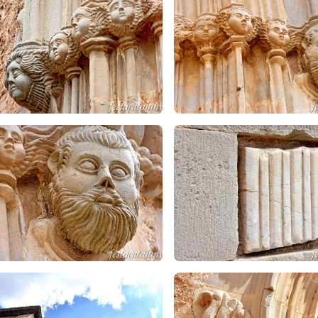
ementen el temple la sagristia i a l'extrem sud-oest un comunidor,
pilastres.
ositats
egona meitat del segle XIX, amb la nova normativa de cementiris, el
es traslladà davant de la Doma, esdevenint el cementiri municipal. 
l Joaquim Raspall
del 1905 amb un arc carpanell amb totxo a plec
mentiri de la Doma destaquen el
panteó de Maria Esturgó
, única 
able obra de forja a la porta i als canelobres laterals; i el
panteó de
ici preexistent a la gaudiana Casa Batlló. Es tracta d’un panteó, d'es
les. Originalment tenia una cúpula amb ceràmica vidriada i a sobre
eulada de doble vessant.
els personatges sebollits al cementiri de la Doma hi ha l'arquitect