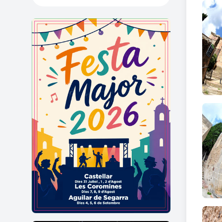
La
po
les im
L'esgl
part r
nerva
Les
c
La
na
repre
El
rel
línies
número
del q
(A i M