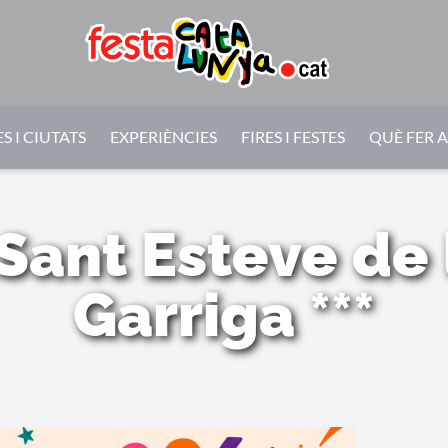
S I CIUTATS
EXPERIÈNCIES
FIRES I FESTES
QUÈ FER 
Sant Esteve de
Garriga ***