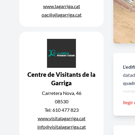
www.lagarriga.cat
oac@ajlagarriga.cat
L'edi
Centre de Visitants de la
datade
Garriga
quadr
romàn
Carretera Nova, 46
08530
llegir
Sant 
Tel: 610 477 823
de cre
www.visitalagarriga.cat
de l'a
info@visitalagarriga.cat