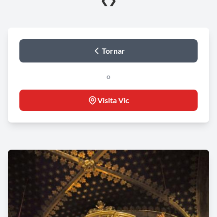
❮
❯
Tornar
o
Visita Vic