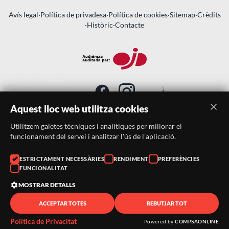
Avís legal
·
Política de privadesa
·
Política de cookies
·
Sitemap
·
Crèdits
·
Històric
·
Contacte
Aquest lloc web utilitza cookies
Utilitzem galetes tècniques i analítiques per millorar el
SUBSCRIU-TE AL BUTLLETÍ
funcionament del servei i analitzar l'ús de l'aplicació.
Telèfon:
938046359
ESTRICTAMENT NECESSÀRIES
RENDIMENT
PREFERÈNCIES
FUNCIONALITAT
Correu:
festacatalunya@festacatalunya.cat
MOSTRAR DETALLS
ACCEPTAR TOTES
REBUTJAR TOT
© 2026 ·
FestaCatalunya
— Tots els drets reservats · Web
desenvolupada amb ❤️ per
CompsaOnline
Política de Privacitat
Powered by
COMPSAONLINE