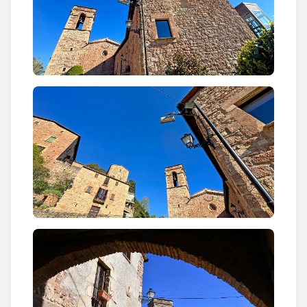
Curiositats
A la base del campanar trobem un fragment
escultòric molt interessant provinent possiblement
d'un antic timpà d'una església romànica. El conjunt
inicialment en forma de semicercle amb una senefa
perimetral decorada amb dents de llop, està
separat verticalment en dues meitats, entre les
quals hi una finestra rectangular. A la base es
representa la Crucifixió; l'escena està composta per
tres carreus amb el baix relleu dels tres crucificats.
Al bloc central hi ha el Crist amb dos personatges
agenollats -possiblement Maria i Joan;
posteriorment s'hi va afegir la data de 1679. Als
blocs laterals hi ha els dos lladres crucificats, un a
cada banda. La part superior també està dividida en
tres carreus decorats; el central un àngel turiferari