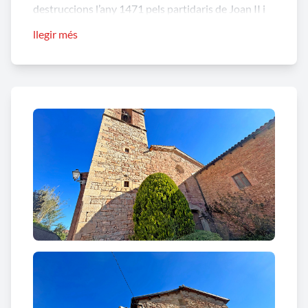
destruccions l’any 1471 pels partidaris de Joan II i
reformes del XVII. Així trobem una església
llegir més
inicialment d’un gòtic català com es constata
bàsicament a la nau central, amb volta apuntada, i
un dels seus finestrals i diverses reformes
posteriors com el cor i quatre capelles laterals,
dedicades al Sant Crist, la Verge del Roser, Sant
Isidre i el Santíssim.
Dins d’aquesta darrera capella són significatius uns
diorames que representen la Passió de Crist, obra
de Ramon Oms.
Exteriorment destaca el campanar de torre
construït entre 1678 i 1682, obra del mestre de
cases Joan Traginer.