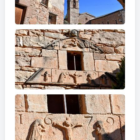
que porta un encenser i als costats un altre àngel i
un dimoni. I al damunt, a la part central, una
reaprofitada mènsula romànica amb la cara d'un
personatge fastamagòric.