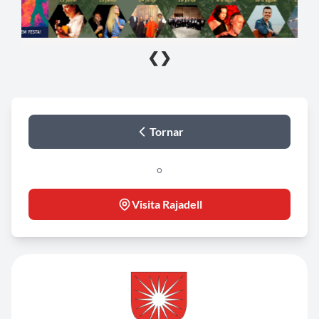
❮
❯
Tornar
o
Visita Rajadell