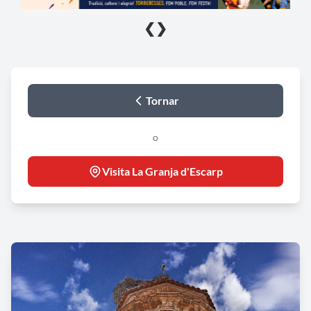
❮
❯
Tornar
o
Visita La Granja d'Escarp