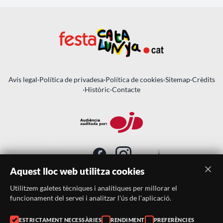
Avís legal
·
Política de privadesa
·
Política de cookies
·
Sitemap
·
Crèdits
·
Històric
·
Contacte
Aquest lloc web utilitza cookies
Utilitzem galetes tècniques i analítiques per millorar el
SUBSCRIU-TE AL BUTLLETÍ
funcionament del servei i analitzar l'ús de l'aplicació.
ESTRICTAMENT NECESSÀRIES
RENDIMENT
PREFERÈNCIES
Telèfon:
938046359