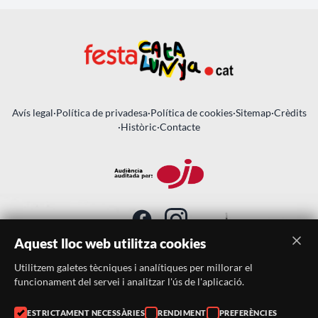
Avís legal
·
Política de privadesa
·
Política de cookies
·
Sitemap
·
Crèdits
·
Històric
·
Contacte
Aquest lloc web utilitza cookies
Utilitzem galetes tècniques i analítiques per millorar el
SUBSCRIU-TE AL BUTLLETÍ
funcionament del servei i analitzar l'ús de l'aplicació.
ESTRICTAMENT NECESSÀRIES
RENDIMENT
PREFERÈNCIES
Telèfon:
938046359