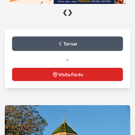
❮
❯
Tornar
o
Visita Forès