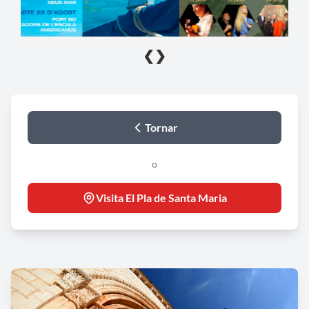
❮
❯
Tornar
o
Visita El Pla de Santa Maria