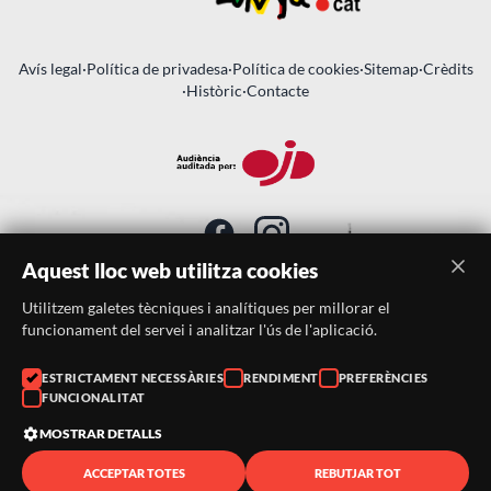
Avís legal
·
Política de privadesa
·
Política de cookies
·
Sitemap
·
Crèdits
·
Històric
·
Contacte
Aquest lloc web utilitza cookies
Utilitzem galetes tècniques i analítiques per millorar el
SUBSCRIU-TE AL BUTLLETÍ
funcionament del servei i analitzar l'ús de l'aplicació.
Telèfon:
938046359
ESTRICTAMENT NECESSÀRIES
RENDIMENT
PREFERÈNCIES
FUNCIONALITAT
Correu:
festacatalunya@festacatalunya.cat
MOSTRAR DETALLS
ACCEPTAR TOTES
REBUTJAR TOT
© 2026 ·
FestaCatalunya
— Tots els drets reservats · Web