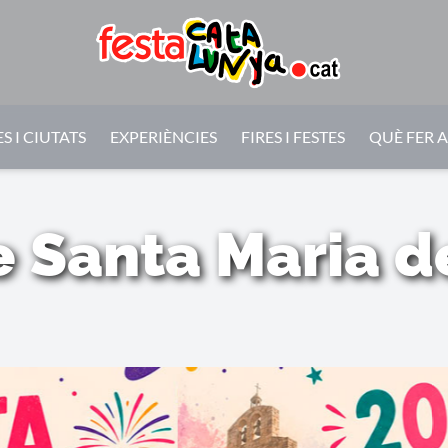
S I CIUTATS
EXPERIÈNCIES
FIRES I FESTES
QUÈ FER 
e Santa Maria 