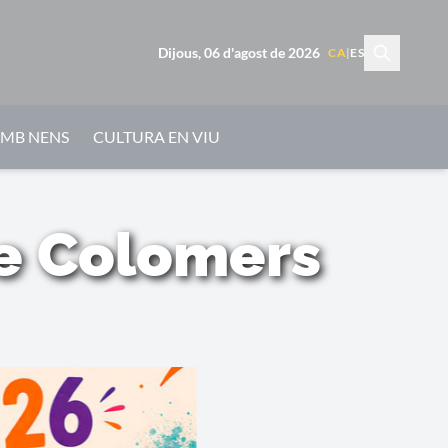
Dijous, 06 d'agost de 2026
CA
|
ES
AMB NENS
CULTURA EN VIU
de Colomers