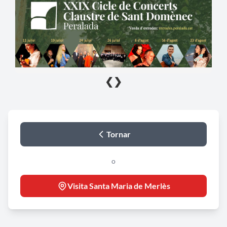
❮
❯
Tornar
o
Visita Santa Maria de Merlès