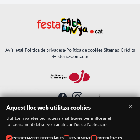
Avís legal
·
Política de privadesa
·
Política de cookies
·
Sitemap
·
Crèdits
·
Històric
·
Contacte
Aquest lloc web utilitza cookies
Utilitzem galetes tècniques i analítiques per millorar el
SUBSCRIU-TE AL BUTLLETÍ
funcionament del servei i analitzar l'ús de l'aplicació.
Telèfon:
938046359
ESTRICTAMENT NECESSÀRIES
RENDIMENT
PREFERÈNCIES