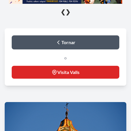
❮
❯
Tornar
o
Visita Valls