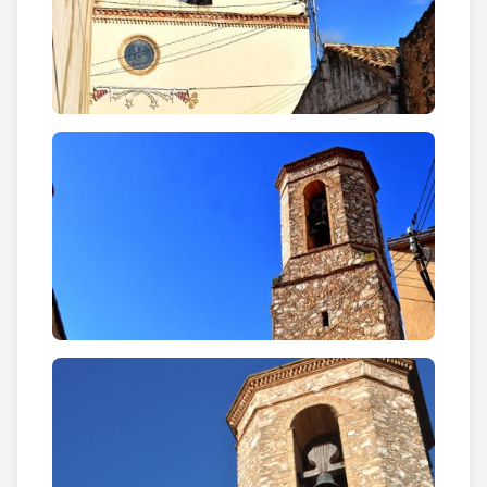
rellotge de sol de tipus vertical declinant, amb línies
horàries de 6 a 6, amb xifres aràbigues a les 6, a les
9, a les 12, a les 3 i a les 6.
L'interior presenta una nau central amb capelles
laterals d'arc de mig punt. La coberta és de volta de
canó. L'absis és decorat amb una gran conquilla. Als
peus de l'església es troba el cor, sostingut per un
arc carpanell, i el cancell.
Cal Miró
, juntament amb cal Gener, és una de les
cases històriques (segles XV-XVI) del nucli de
les
Peces
. És un edifici de tres plantes. Als baixos
destaca el potent contrafort situat al banda
esquerra de la porta d'accés d’arc de mig punt
dovellat. El pis principal, entre dues finestres, el
presideix un rellotge de sol amb la data 1831. Les
golfes presenten una sèrie de finestres d'arc
carpanell amb una línia d'impostes molt marcada.