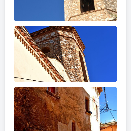
El
rellotge de sol de cal Miró
, data de 1831, de
tipus vertical, fet amb pols de marbre, calç i pintura
al fresc, ha estat restaurat en època recent,
posterior a l’any 2004, doncs en aquella data ja no
es podia llegir el lema “Jo sense sol i tu sense fe no
som res”. La seva orientació és al sud i les línies
horàries van de 6 a 6, amb senyals per les mitges
hores.
Un plat incrustat en un dels extrems de la façana
seria un element definitori de que la casa havia
estat un antic hostal del camí que anava cap a Valls.
Hi ha documents que ho acrediten l’any 1847.
Altres elements menys significatius permeten
completar la descoberta d’aquest nucli de les Peces,
posant de manifest les inquietuds dels seus