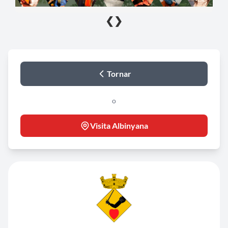
❮
❯
Tornar
o
Visita Albinyana