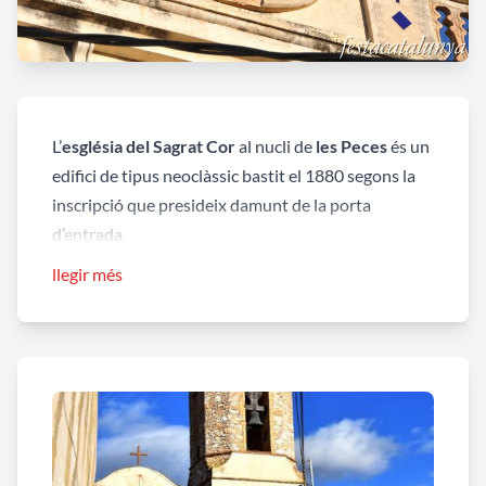
L’
església del Sagrat Cor
al nucli de
les Peces
és un
edifici de tipus neoclàssic bastit el 1880 segons la
inscripció que presideix damunt de la porta
d’entrada.
La façana és composta per un cos quadrangular de
llegir més
línies molt sòbries en la qual només hi destaca la
portalada d’arc escarser i una rosassa. A la dreta
s’aixeca la torre del campanar, de poca alçada, una
torre vuitavada feta de paredat, amb quatre
finestres d'arc de mig punt on es troben dues
campanes. La façana, arrebossada i pintada, és
rematada per un capcer semicircular on hi ha un