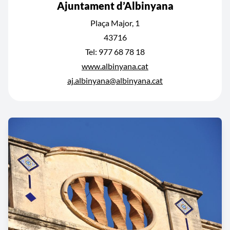
Ajuntament d’Albinyana
Plaça Major, 1
43716
Tel: 977 68 78 18
www.albinyana.cat
aj.albinyana@albinyana.cat