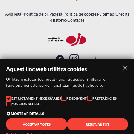
Avís legal
·
Política de privadesa
·
Política de cookies
·
Sitemap
·
Crèdits
·
Històric
·
Contacte
Aquest lloc web utilitza cookies
Utilitzem galetes tècniques i analítiques per millorar el
SUBSCRIU-TE AL BUTLLETÍ
funcionament del servei i analitzar l'ús de l'aplicació.
Telèfon:
938046359
ESTRICTAMENT NECESSÀRIES
RENDIMENT
PREFERÈNCIES
FUNCIONALITAT
Correu:
festacatalunya@festacatalunya.cat
MOSTRAR DETALLS
ACCEPTAR TOTES
REBUTJAR TOT
© 2026 ·
FestaCatalunya
— Tots els drets reservats · Web
desenvolupada amb ❤️ per
CompsaOnline