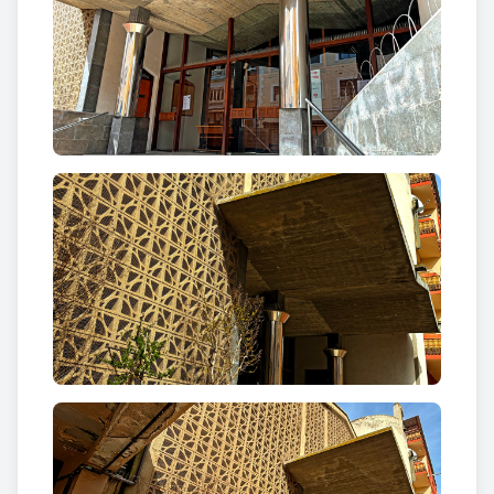
L’església presenta també un singular campanar de
torre cilíndric rematat per campanar d’espadanya
quadrat. emmarcat en el mateix cos. Unes
obertures allargades i estretes recorden les
espitlleres.