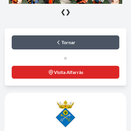
❮
❯
Tornar
o
Visita Alfarràs