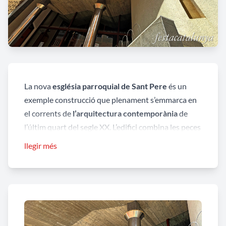
La nova
església parroquial de Sant Pere
és un
exemple construcció que plenament s’emmarca en
el corrents de
l’arquitectura contemporània
de
l’últim quart del segle XX. L’edifici combina les peces
prefabricades utilitzades a manera de gelosia, amb
llegir més
les estructures de formigó armat, i la utilització de
l’acer inoxidable combinant amb grans vidrieres
que li donen aquest toc de modernitat a la vegada
que funcionalment donen ús pràctic als espais
dotant-lo de la llum necessària.