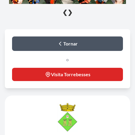
❮
❯
Tornar
o
Visita Torrebesses