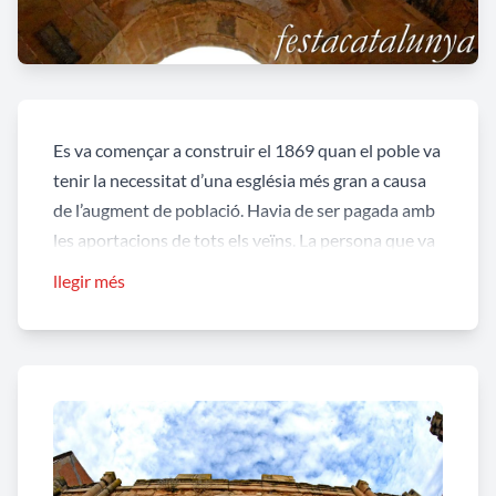
Es va començar a construir el 1869 quan el poble va
tenir la necessitat d’una església més gran a causa
de l’augment de població. Havia de ser pagada amb
les aportacions de tots els veïns. La persona que va
impulsar la idea va ser l’ alcalde Tomàs Ballesté,
llegir més
juntament amb el rector i el bisbe de Lleida.
El dia 24 de setembre de 1869 es va beneir la
primera pedra. El pressupost de la nova construcció
va ser de 105.000 pta. aproximadament. Havia de
ser tota de pedra picada i prometia esdevenir un
exemple únic a les nostres contrades a les acaballes