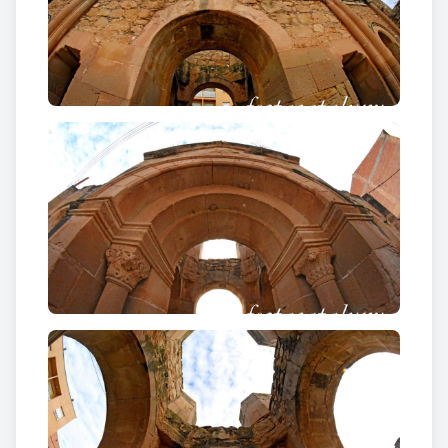
del segle XIX. El projecte es va començar amb
empenta però al cap d’ un any es va parar. El motiu
de l’ aturada va ser la crisi econòmica que va seguir
als intensos freds i gelades de l’hivern del 1869-
1870 que malmeteren molt la producció agrícola i
provocaven un gran daltabaix al poble. A més, hi
havia un clima de divisió i inseguretat en la situació
política del país.
L’alcalde va haver de vendre les seves finques per
fer front al deute que havia provocat la construcció
d’ una part de l’església, la qual va suposar la seva
ruïna.
La plaça que s’ha construït en l’ interior de les
parets d’aquesta església porta el nom de l’ alcalde
que es va arruïnar “Tomàs Ballesté”.