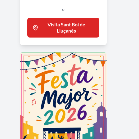
o
Visita Sant Boi de
Lluçanès