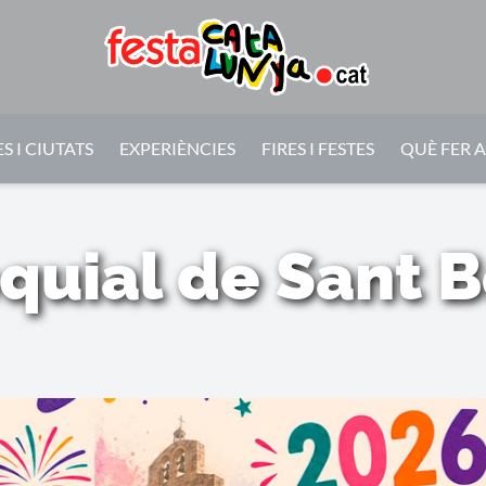
S I CIUTATS
EXPERIÈNCIES
FIRES I FESTES
QUÈ FER 
quial de Sant 