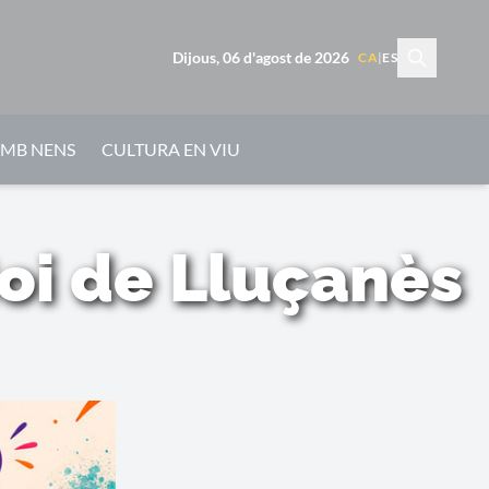
Dijous, 06 d'agost de 2026
CA
|
ES
AMB NENS
CULTURA EN VIU
Boi de Lluçanès